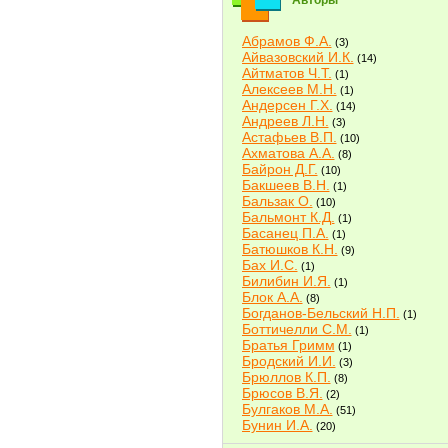
Авторы
Абрамов Ф.А.
(3)
Айвазовский И.К.
(14)
Айтматов Ч.Т.
(1)
Алексеев М.Н.
(1)
Андерсен Г.Х.
(14)
Андреев Л.Н.
(3)
Астафьев В.П.
(10)
Ахматова А.А.
(8)
Байрон Д.Г.
(10)
Бакшеев В.Н.
(1)
Бальзак О.
(10)
Бальмонт К.Д.
(1)
Басанец П.А.
(1)
Батюшков К.Н.
(9)
Бах И.С.
(1)
Билибин И.Я.
(1)
Блок А.А.
(8)
Богданов-Бельский Н.П.
(1)
Боттичелли С.М.
(1)
Братья Гримм
(1)
Бродский И.И.
(3)
Брюллов К.П.
(8)
Брюсов В.Я.
(2)
Булгаков М.А.
(51)
Бунин И.А.
(20)
Быков В.В.
(2)