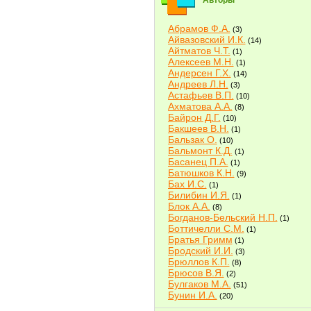
Авторы
Абрамов Ф.А.
(3)
Айвазовский И.К.
(14)
Айтматов Ч.Т.
(1)
Алексеев М.Н.
(1)
Андерсен Г.Х.
(14)
Андреев Л.Н.
(3)
Астафьев В.П.
(10)
Ахматова А.А.
(8)
Байрон Д.Г.
(10)
Бакшеев В.Н.
(1)
Бальзак О.
(10)
Бальмонт К.Д.
(1)
Басанец П.А.
(1)
Батюшков К.Н.
(9)
Бах И.С.
(1)
Билибин И.Я.
(1)
Блок А.А.
(8)
Богданов-Бельский Н.П.
(1)
Боттичелли С.М.
(1)
Братья Гримм
(1)
Бродский И.И.
(3)
Брюллов К.П.
(8)
Брюсов В.Я.
(2)
Булгаков М.А.
(51)
Бунин И.А.
(20)
Быков В.В.
(2)