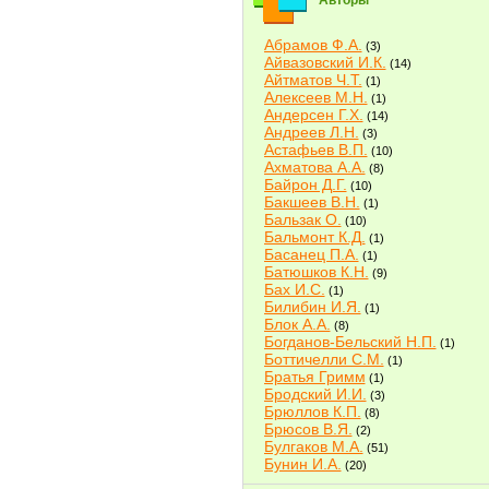
Авторы
Абрамов Ф.А.
(3)
Айвазовский И.К.
(14)
Айтматов Ч.Т.
(1)
Алексеев М.Н.
(1)
Андерсен Г.Х.
(14)
Андреев Л.Н.
(3)
Астафьев В.П.
(10)
Ахматова А.А.
(8)
Байрон Д.Г.
(10)
Бакшеев В.Н.
(1)
Бальзак О.
(10)
Бальмонт К.Д.
(1)
Басанец П.А.
(1)
Батюшков К.Н.
(9)
Бах И.С.
(1)
Билибин И.Я.
(1)
Блок А.А.
(8)
Богданов-Бельский Н.П.
(1)
Боттичелли С.М.
(1)
Братья Гримм
(1)
Бродский И.И.
(3)
Брюллов К.П.
(8)
Брюсов В.Я.
(2)
Булгаков М.А.
(51)
Бунин И.А.
(20)
Быков В.В.
(2)