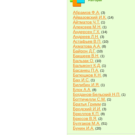
Авторы
Абрамов Ф.А.
(3)
Айвазовский И.К.
(14)
Айтматов Ч.Т.
(1)
Алексеев М.Н.
(1)
Андерсен Г.Х.
(14)
Андреев Л.Н.
(3)
Астафьев В.П.
(10)
Ахматова А.А.
(8)
Байрон Д.Г.
(10)
Бакшеев В.Н.
(1)
Бальзак О.
(10)
Бальмонт К.Д.
(1)
Басанец П.А.
(1)
Батюшков К.Н.
(9)
Бах И.С.
(1)
Билибин И.Я.
(1)
Блок А.А.
(8)
Богданов-Бельский Н.П.
(1)
Боттичелли С.М.
(1)
Братья Гримм
(1)
Бродский И.И.
(3)
Брюллов К.П.
(8)
Брюсов В.Я.
(2)
Булгаков М.А.
(51)
Бунин И.А.
(20)
Быков В.В.
(2)