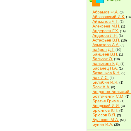
Авторы
Абрамов Ф.А.
(3)
Айвазовский И.К.
(14
Айтматов Ч.Т.
(1)
Алексеев М.Н.
(1)
Андерсен Г.Х.
(14)
Андреев Л.Н.
(3)
Астафьев В.П.
(10)
Ахматова А.А.
(8)
Байрон Д.Г.
(10)
Бакшеев В.Н.
(1)
Бальзак О.
(10)
Бальмонт К.Д.
(1)
Басанец П.А.
(1)
Батюшков К.Н.
(9)
Бах И.С.
(1)
Билибин И.Я.
(1)
Блок А.А.
(8)
Богданов-Бельский 
Боттичелли С.М.
(1)
Братья Гримм
(1)
Бродский И.И.
(3)
Брюллов К.П.
(8)
Брюсов В.Я.
(2)
Булгаков М.А.
(51)
Бунин И.А.
(20)
Быков В.В.
(2)