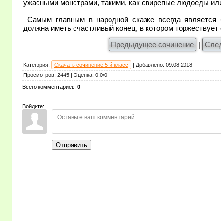
ужасными монстрами, такими, как свирепые людоеды ил
Самым главным в народной сказке всегда является 
должна иметь счастливый конец, в котором торжествует
Предыдущее сочинение
|
Сле
Категория
:
Скачать сочинение 5-й класс
|
Добавлено
:
09.08.2018
Просмотров
:
2445
|
Оценка
:
0.0
/
0
Всего комментариев
:
0
Войдите:
Отправить