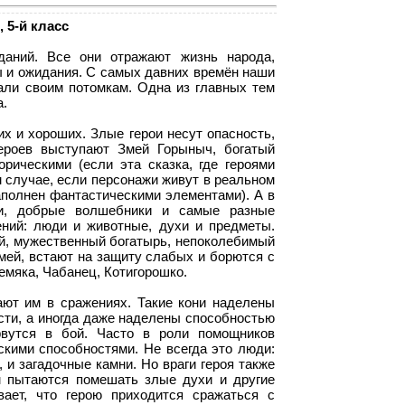
 5-й класс
аний. Все они отражают жизнь народа,
ы и ожидания. С самых давних времён наши
али своим потомкам. Одна из главных тем
а.
х и хороших. Злые герои несут опасность,
героев выступают Змей Горыныч, богатый
рическими (если эта сказка, где героями
м случае, если персонажи живут в реальном
наполнен фантастическими элементами). А в
и, добрые волшебники и самые разные
ний: люди и животные, духи и предметы.
ый, мужественный богатырь, непоколебимый
мей, встают на защиту слабых и борются с
емяка, Чабанец, Котигорошко.
ают им в сражениях. Такие кони наделены
асти, а иногда даже наделены способностью
рвутся в бой. Часто в роли помощников
кими способностями. Не всегда это люди:
 и загадочные камни. Но враги героя также
м пытаются помешать злые духи и другие
вает, что герою приходится сражаться с