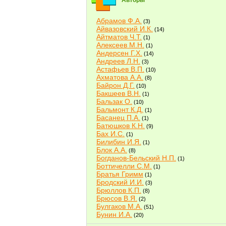
Авторы
Абрамов Ф.А.
(3)
Айвазовский И.К.
(14)
Айтматов Ч.Т.
(1)
Алексеев М.Н.
(1)
Андерсен Г.Х.
(14)
Андреев Л.Н.
(3)
Астафьев В.П.
(10)
Ахматова А.А.
(8)
Байрон Д.Г.
(10)
Бакшеев В.Н.
(1)
Бальзак О.
(10)
Бальмонт К.Д.
(1)
Басанец П.А.
(1)
Батюшков К.Н.
(9)
Бах И.С.
(1)
Билибин И.Я.
(1)
Блок А.А.
(8)
Богданов-Бельский Н.П.
(1)
Боттичелли С.М.
(1)
Братья Гримм
(1)
Бродский И.И.
(3)
Брюллов К.П.
(8)
Брюсов В.Я.
(2)
Булгаков М.А.
(51)
Бунин И.А.
(20)
Быков В.В.
(2)