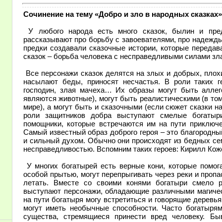
Сочинение на тему «Добро и зло в народных сказках»,
У любого народа есть много сказок, былин и пред
рассказывают про борьбу с завоевателями, про надежд
предки создавали сказочные истории, которые передав
сказок – борьба человека с несправедливыми силами зл
Все персонажи сказок делятся на злых и добрых, плохи
насылают беды, приносят несчастья. В роли таких 
господин, злая мачеха… Их образы могут быть аллего
являются животные), могут быть реалистическими (в то
мире), а могут быть и сказочными (если сюжет сказки 
роли защитников добра выступают смелые богатыр
помощники, которые встречаются им на пути приключе
Самый известный образ доброго героя – это благородн
и сильный духом. Обычно они происходят из бедных се
несправедливостью. Вспомним таких героев: Кирилл Кож
У многих богатырей есть верные кони, которые помог
особой прытью, могут перепрыгивать через реки и проп
летать. Вместе со своими конями богатыри смело 
выступают персонажи, обладающие различными магичес
на пути богатыря могу встретиться и говорящие деревья,
могут иметь необычные способности. Часто богатыря
существа, стремящиеся принести вред человеку. Бы