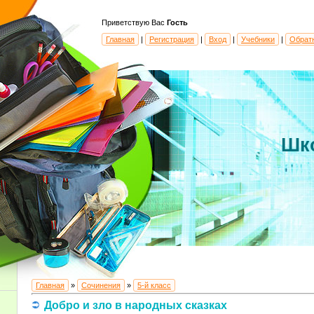
Приветствую Вас
Гость
Главная
|
Регистрация
|
Вход
|
Учебники
|
Обрат
Шк
Главная
»
Сочинения
»
5-й класс
Добро и зло в народных сказках