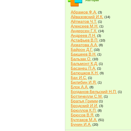
Авторы
Абрамов Ф.А.
(3)
Айвазовский И.К.
(14)
Айтматов Ч.Т.
(1)
Алексеев М.Н.
(1)
Андерсен Г.Х.
(14)
Андреев Л.Н.
(3)
Астафьев В.П.
(10)
Ахматова А.А.
(8)
Байрон Д.Г.
(10)
Бакшеев В.Н.
(1)
Бальзак О.
(10)
Бальмонт К.Д.
(1)
Басанец П.А.
(1)
Батюшков К.Н.
(9)
Бах И.С.
(1)
Билибин И.Я.
(1)
Блок А.А.
(8)
Богданов-Бельский Н.П.
(1)
Боттичелли С.М.
(1)
Братья Гримм
(1)
Бродский И.И.
(3)
Брюллов К.П.
(8)
Брюсов В.Я.
(2)
Булгаков М.А.
(51)
Бунин И.А.
(20)
Быков В.В.
(2)