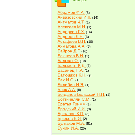
Авторы
Абрамов Ф.А.
(3)
Айвазовский И.К.
(14)
Айтматов Ч.Т.
(1)
Алексеев М.Н.
(1)
Андерсен Г.Х.
(14)
Андреев Л.Н.
(3)
Астафьев В.П.
(10)
Ахматова А.А.
(8)
Байрон Д.Г.
(10)
Бакшеев В.Н.
(1)
Бальзак О.
(10)
Бальмонт К.Д.
(1)
Басанец П.А.
(1)
Батюшков К.Н.
(9)
Бах И.С.
(1)
Билибин И.Я.
(1)
Блок А.А.
(8)
Богданов-Бельский Н.П.
(1)
Боттичелли С.М.
(1)
Братья Гримм
(1)
Бродский И.И.
(3)
Брюллов К.П.
(8)
Брюсов В.Я.
(2)
Булгаков М.А.
(51)
Бунин И.А.
(20)
Быков В.В.
(2)