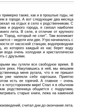
 примерно также, как и в прошлые годы, не
оем в городе. А вот следующие два месяца
поехал на отдых в село к родственникам. С
ома и родного города, я связал наиболее
его лета. В селе, в отличие от крупного
з "Город, который не спит". Там возникает
вается – неделя или две. Утро начиналось с
нности от насосной станции, водопроводная
ц, из которого каждый из нас берет воду
я вода очень холодная и кристаллически
ять с друзьями.
орыми мы гуляли все свободное время. В
зле реки. Накупавшись в ней, мы мешаем
дственница меня ругала, что я не пришел
ми уже напекли себе картошки. Приятно
отом есть ее горячей. А главное – очень
л в потустороннем мире! Спал я в обычном
как родственница общается с подругами,
матривать старые книги, лежа на каменной
оизведений, считал дни до окончания лета.