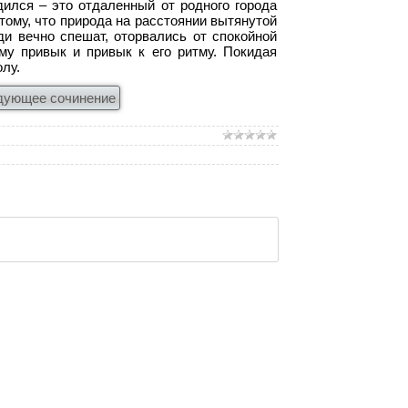
дился – это отдаленный от родного города
тому, что природа на расстоянии вытянутой
юди вечно спешат, оторвались от спокойной
му привык и привык к его ритму. Покидая
олу.
дующее сочинение