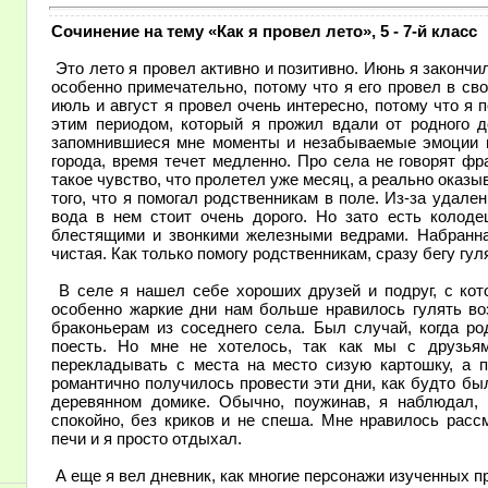
Сочинение на тему «Как я провел лето», 5 - 7-й класс
Это лето я провел активно и позитивно. Июнь я закончил
особенно примечательно, потому что я его провел в св
июль и август я провел очень интересно, потому что я 
этим периодом, который я прожил вдали от родного д
запомнившиеся мне моменты и незабываемые эмоции мо
города, время течет медленно. Про села не говорят фра
такое чувство, что пролетел уже месяц, а реально оказы
того, что я помогал родственникам в поле. Из-за удале
вода в нем стоит очень дорого. Но зато есть колоде
блестящими и звонкими железными ведрами. Набранна
чистая. Как только помогу родственникам, сразу бегу гул
В селе я нашел себе хороших друзей и подруг, с кот
особенно жаркие дни нам больше нравилось гулять во
браконьерам из соседнего села. Был случай, когда ро
поесть. Но мне не хотелось, так как мы с друзья
перекладывать с места на место сизую картошку, а п
романтично получилось провести эти дни, как будто бы
деревянном домике. Обычно, поужинав, я наблюдал, 
спокойно, без криков и не спеша. Мне нравилось расс
печи и я просто отдыхал.
А еще я вел дневник, как многие персонажи изученных пр