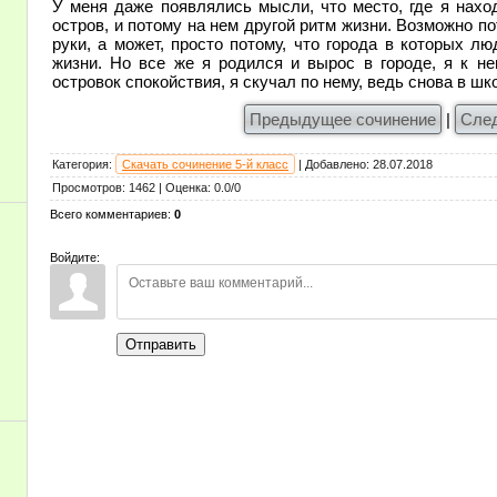
У меня даже появлялись мысли, что место, где я нахо
остров, и потому на нем другой ритм жизни. Возможно по
руки, а может, просто потому, что города в которых л
жизни. Но все же я родился и вырос в городе, я к не
островок спокойствия, я скучал по нему, ведь снова в шк
Предыдущее сочинение
|
Сле
Категория
:
Скачать сочинение 5-й класс
|
Добавлено
:
28.07.2018
Просмотров
:
1462
|
Оценка
:
0.0
/
0
Всего комментариев
:
0
Войдите:
Отправить