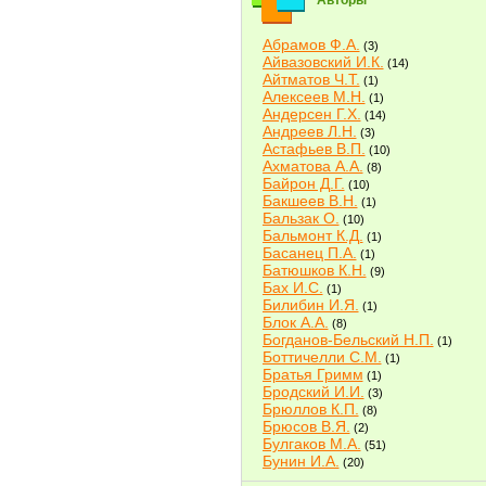
Авторы
Абрамов Ф.А.
(3)
Айвазовский И.К.
(14)
Айтматов Ч.Т.
(1)
Алексеев М.Н.
(1)
Андерсен Г.Х.
(14)
Андреев Л.Н.
(3)
Астафьев В.П.
(10)
Ахматова А.А.
(8)
Байрон Д.Г.
(10)
Бакшеев В.Н.
(1)
Бальзак О.
(10)
Бальмонт К.Д.
(1)
Басанец П.А.
(1)
Батюшков К.Н.
(9)
Бах И.С.
(1)
Билибин И.Я.
(1)
Блок А.А.
(8)
Богданов-Бельский Н.П.
(1)
Боттичелли С.М.
(1)
Братья Гримм
(1)
Бродский И.И.
(3)
Брюллов К.П.
(8)
Брюсов В.Я.
(2)
Булгаков М.А.
(51)
Бунин И.А.
(20)
Быков В.В.
(2)