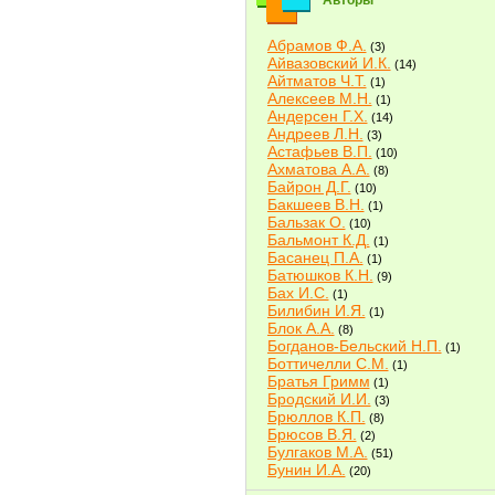
Авторы
Абрамов Ф.А.
(3)
Айвазовский И.К.
(14)
Айтматов Ч.Т.
(1)
Алексеев М.Н.
(1)
Андерсен Г.Х.
(14)
Андреев Л.Н.
(3)
Астафьев В.П.
(10)
Ахматова А.А.
(8)
Байрон Д.Г.
(10)
Бакшеев В.Н.
(1)
Бальзак О.
(10)
Бальмонт К.Д.
(1)
Басанец П.А.
(1)
Батюшков К.Н.
(9)
Бах И.С.
(1)
Билибин И.Я.
(1)
Блок А.А.
(8)
Богданов-Бельский Н.П.
(1)
Боттичелли С.М.
(1)
Братья Гримм
(1)
Бродский И.И.
(3)
Брюллов К.П.
(8)
Брюсов В.Я.
(2)
Булгаков М.А.
(51)
Бунин И.А.
(20)
Быков В.В.
(2)