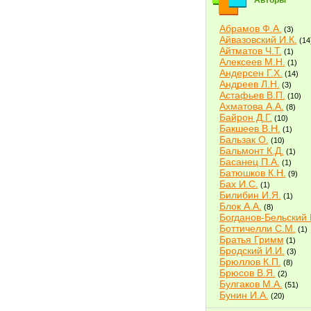
Авторы
Абрамов Ф.А.
(3)
Айвазовский И.К.
(14
Айтматов Ч.Т.
(1)
Алексеев М.Н.
(1)
Андерсен Г.Х.
(14)
Андреев Л.Н.
(3)
Астафьев В.П.
(10)
Ахматова А.А.
(8)
Байрон Д.Г.
(10)
Бакшеев В.Н.
(1)
Бальзак О.
(10)
Бальмонт К.Д.
(1)
Басанец П.А.
(1)
Батюшков К.Н.
(9)
Бах И.С.
(1)
Билибин И.Я.
(1)
Блок А.А.
(8)
Богданов-Бельский 
Боттичелли С.М.
(1)
Братья Гримм
(1)
Бродский И.И.
(3)
Брюллов К.П.
(8)
Брюсов В.Я.
(2)
Булгаков М.А.
(51)
Бунин И.А.
(20)
Быков В.В.
(2)