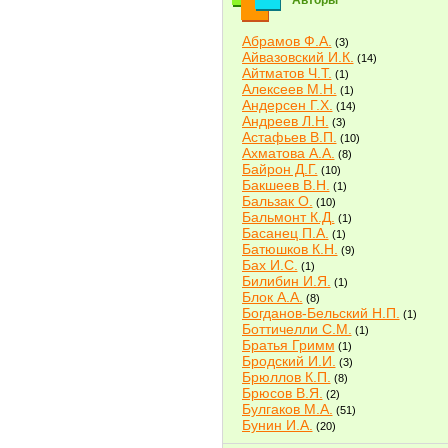
Авторы
Абрамов Ф.А.
(3)
Айвазовский И.К.
(14)
Айтматов Ч.Т.
(1)
Алексеев М.Н.
(1)
Андерсен Г.Х.
(14)
Андреев Л.Н.
(3)
Астафьев В.П.
(10)
Ахматова А.А.
(8)
Байрон Д.Г.
(10)
Бакшеев В.Н.
(1)
Бальзак О.
(10)
Бальмонт К.Д.
(1)
Басанец П.А.
(1)
Батюшков К.Н.
(9)
Бах И.С.
(1)
Билибин И.Я.
(1)
Блок А.А.
(8)
Богданов-Бельский Н.П.
(1)
Боттичелли С.М.
(1)
Братья Гримм
(1)
Бродский И.И.
(3)
Брюллов К.П.
(8)
Брюсов В.Я.
(2)
Булгаков М.А.
(51)
Бунин И.А.
(20)
Быков В.В.
(2)