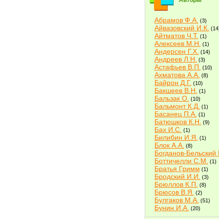
Авторы
Абрамов Ф.А.
(3)
Айвазовский И.К.
(14
Айтматов Ч.Т.
(1)
Алексеев М.Н.
(1)
Андерсен Г.Х.
(14)
Андреев Л.Н.
(3)
Астафьев В.П.
(10)
Ахматова А.А.
(8)
Байрон Д.Г.
(10)
Бакшеев В.Н.
(1)
Бальзак О.
(10)
Бальмонт К.Д.
(1)
Басанец П.А.
(1)
Батюшков К.Н.
(9)
Бах И.С.
(1)
Билибин И.Я.
(1)
Блок А.А.
(8)
Богданов-Бельский 
Боттичелли С.М.
(1)
Братья Гримм
(1)
Бродский И.И.
(3)
Брюллов К.П.
(8)
Брюсов В.Я.
(2)
Булгаков М.А.
(51)
Бунин И.А.
(20)
Быков В.В.
(2)