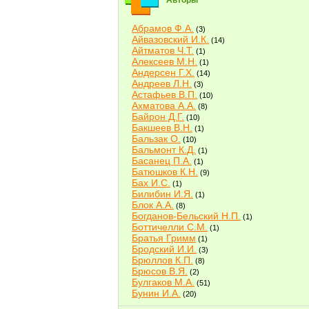
Авторы
Абрамов Ф.А.
(3)
Айвазовский И.К.
(14)
Айтматов Ч.Т.
(1)
Алексеев М.Н.
(1)
Андерсен Г.Х.
(14)
Андреев Л.Н.
(3)
Астафьев В.П.
(10)
Ахматова А.А.
(8)
Байрон Д.Г.
(10)
Бакшеев В.Н.
(1)
Бальзак О.
(10)
Бальмонт К.Д.
(1)
Басанец П.А.
(1)
Батюшков К.Н.
(9)
Бах И.С.
(1)
Билибин И.Я.
(1)
Блок А.А.
(8)
Богданов-Бельский Н.П.
(1)
Боттичелли С.М.
(1)
Братья Гримм
(1)
Бродский И.И.
(3)
Брюллов К.П.
(8)
Брюсов В.Я.
(2)
Булгаков М.А.
(51)
Бунин И.А.
(20)
Быков В.В.
(2)