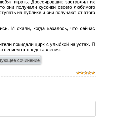
любят играть. Дрессировщик заставлял их
это они получали кусочки своего любимого
тупать на публике и они получают от этого
сь. И охали, когда казалось, что сейчас
ители покидали цирк с улыбкой на устах. Я
чатлением от представления.
дующее сочинение