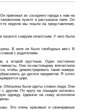
Он приезжал из соседнего города к нам на
тановочном пункте и рассказала папе. Он
пустя неделю мы пошли на представление,
е казался снаружи гигантским. У него была
сцены. В зале не было свободных мест. В
ссников с родителями.
, а второй грустным. Один постоянно
гимнасты. Они по-настоящему впечатлили
ся, чтобы демонстрировать такие номера.
дбрасывать до десяти предметов. Я хотел
оциируется цирк.
ые. Обезьяны были одеты словно люди. Они
г с другом. По кругу на лошадях катались
вую одежду. Циркачи на скаку исполняли
арены.
ьвы. Это очень красивые и своенравные