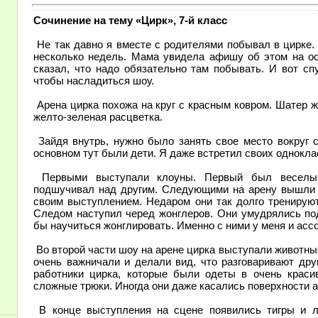
Сочинение на тему «Цирк», 7-й класс
Не так давно я вместе с родителями побывал в цирке. 
несколько недель. Мама увидела афишу об этом на ос
сказал, что надо обязательно там побывать. И вот с
чтобы насладиться шоу.
Арена цирка похожа на круг с красным ковром. Шатер ж
желто-зеленая расцветка.
Зайдя внутрь, нужно было занять свое место вокруг 
основном тут были дети. Я даже встретил своих однокла
Первыми выступали клоуны. Первый был веселым
подшучивал над другим. Следующими на арену вышли 
своим выступлением. Недаром они так долго тренируют
Следом наступил черед жонглеров. Они умудрялись по
бы научиться жонглировать. Именно с ними у меня и асс
Во второй части шоу на арене цирка выступали животн
очень важничали и делали вид, что разговаривают дру
работники цирка, которые были одеты в очень краси
сложные трюки. Иногда они даже касались поверхности 
В конце выступления на сцене появились тигры и л