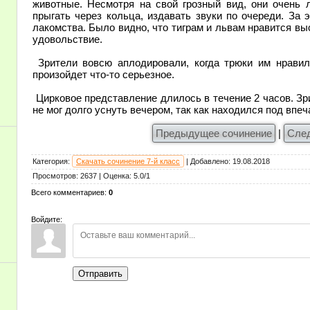
животные. Несмотря на свой грозный вид, они очень 
прыгать через кольца, издавать звуки по очереди. За 
лакомства. Было видно, что тиграм и львам нравится выс
удовольствие.
Зрители вовсю аплодировали, когда трюки им нравили
произойдет что-то серьезное.
Цирковое представление длилось в течение 2 часов. Зр
не мог долго уснуть вечером, так как находился под впе
Предыдущее сочинение
|
Сле
Категория
:
Скачать сочинение 7-й класс
|
Добавлено
:
19.08.2018
Просмотров
:
2637
|
Оценка
:
5.0
/
1
Всего комментариев
:
0
Войдите:
Отправить