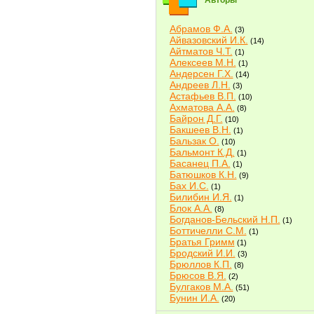
Авторы
Абрамов Ф.А.
(3)
Айвазовский И.К.
(14)
Айтматов Ч.Т.
(1)
Алексеев М.Н.
(1)
Андерсен Г.Х.
(14)
Андреев Л.Н.
(3)
Астафьев В.П.
(10)
Ахматова А.А.
(8)
Байрон Д.Г.
(10)
Бакшеев В.Н.
(1)
Бальзак О.
(10)
Бальмонт К.Д.
(1)
Басанец П.А.
(1)
Батюшков К.Н.
(9)
Бах И.С.
(1)
Билибин И.Я.
(1)
Блок А.А.
(8)
Богданов-Бельский Н.П.
(1)
Боттичелли С.М.
(1)
Братья Гримм
(1)
Бродский И.И.
(3)
Брюллов К.П.
(8)
Брюсов В.Я.
(2)
Булгаков М.А.
(51)
Бунин И.А.
(20)
Быков В.В.
(2)