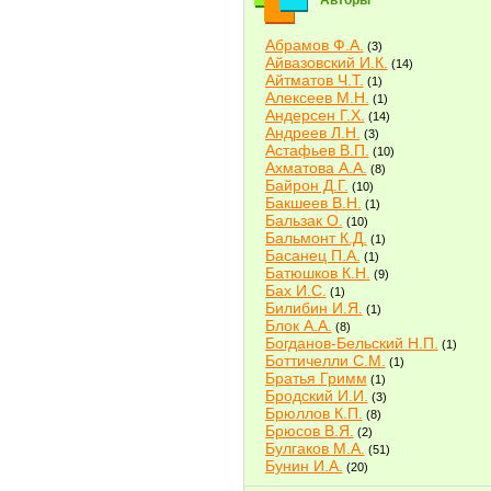
Авторы
Абрамов Ф.А.
(3)
Айвазовский И.К.
(14)
Айтматов Ч.Т.
(1)
Алексеев М.Н.
(1)
Андерсен Г.Х.
(14)
Андреев Л.Н.
(3)
Астафьев В.П.
(10)
Ахматова А.А.
(8)
Байрон Д.Г.
(10)
Бакшеев В.Н.
(1)
Бальзак О.
(10)
Бальмонт К.Д.
(1)
Басанец П.А.
(1)
Батюшков К.Н.
(9)
Бах И.С.
(1)
Билибин И.Я.
(1)
Блок А.А.
(8)
Богданов-Бельский Н.П.
(1)
Боттичелли С.М.
(1)
Братья Гримм
(1)
Бродский И.И.
(3)
Брюллов К.П.
(8)
Брюсов В.Я.
(2)
Булгаков М.А.
(51)
Бунин И.А.
(20)
Быков В.В.
(2)