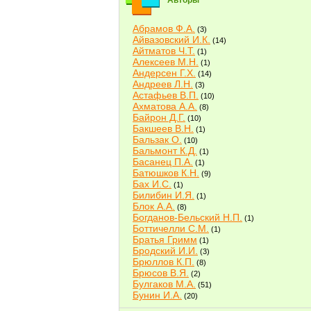
Авторы
Абрамов Ф.А.
(3)
Айвазовский И.К.
(14)
Айтматов Ч.Т.
(1)
Алексеев М.Н.
(1)
Андерсен Г.Х.
(14)
Андреев Л.Н.
(3)
Астафьев В.П.
(10)
Ахматова А.А.
(8)
Байрон Д.Г.
(10)
Бакшеев В.Н.
(1)
Бальзак О.
(10)
Бальмонт К.Д.
(1)
Басанец П.А.
(1)
Батюшков К.Н.
(9)
Бах И.С.
(1)
Билибин И.Я.
(1)
Блок А.А.
(8)
Богданов-Бельский Н.П.
(1)
Боттичелли С.М.
(1)
Братья Гримм
(1)
Бродский И.И.
(3)
Брюллов К.П.
(8)
Брюсов В.Я.
(2)
Булгаков М.А.
(51)
Бунин И.А.
(20)
Быков В.В.
(2)