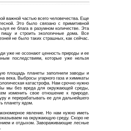
мой важной частью всего человечества. Еще
тесной. Это было связано с примитивной
ьзуя ее блага в разумном количестве. Эта
ю пищу и строить экологичные дома. Все
езней не было таких страшных, как сейчас.
юди уже не осознают ценность природы и ее
ивным последствиям, которые уже нельзя
ную площадь планеты заполнили заводы и
на века. Выбросы угарного газа и химикаты
кологическая катастрофа. Нам срочно нужно
обы мы без вреда для окружающей среды,
ем изменить свое отношение к природе.
туру и перерабатывать ее для дальнейшего
ть планету ядом.
акономерное явление. Но нам нужно иметь
ы оказываем на окружающую среду. Скоро не
нением и отдыхом. Завораживающие лесные
.