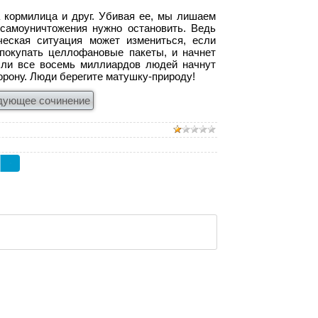
 кормилица и друг. Убивая ее, мы лишаем
 самоуничтожения нужно остановить. Ведь
ческая ситуация может измениться, если
 покупать целлофановые пакеты, и начнет
сли все восемь миллиардов людей начнут
орону. Люди берегите матушку-природу!
дующее сочинение