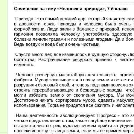
Сочинение на тему «Человек и природа», 7-й класс
Природа - это самый великий дар, который является са
в древности, связь природы и человека была очень 
формой жизни. Люди жили в балансе с природой, испол
гармония позволяла человеку, употреблять здорову
болезни лечили травами и полезными ягодами. Да и бол
Ведь воздух и вода были очень чистыми.
Спустя много лет, все изменилось в худшую сторону. Л
богатства. Растрачивание ресурсов привело к негат
изменить.
Человек развернул масштабную деятельность, огром
фабрики. Мусор закапывается в почву земли и остается 
разрушили озоновый слой, и теперь над нами повисла э
строить перерабатывающие и безвредные заводы, чт
могли избавить землю от скопления мусора. Мы мож
Достаточно начать сортировать мусор, сдавать макула
использования. Тогда не придется все сжигать и наполня
Наша деятельность эволюционирует. Прогресс - это з
четкое представление о том, какое пагубное влияние м
останется чистых рек, куда мы можем прийти за уеди
просеки исчезнут с лица земли, если мы не примем меры