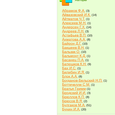
Авторы
Абрамов Ф.А.
(3)
Айвазовский И.К.
(14)
Айтматов Ч.Т.
(1)
Алексеев М.Н.
(1)
Андерсен Г.Х.
(14)
Андреев Л.Н.
(3)
Астафьев В.П.
(10)
Ахматова А.А.
(8)
Байрон Д.Г.
(10)
Бакшеев В.Н.
(1)
Бальзак О.
(10)
Бальмонт К.Д.
(1)
Басанец П.А.
(1)
Батюшков К.Н.
(9)
Бах И.С.
(1)
Билибин И.Я.
(1)
Блок А.А.
(8)
Богданов-Бельский Н.П.
(1)
Боттичелли С.М.
(1)
Братья Гримм
(1)
Бродский И.И.
(3)
Брюллов К.П.
(8)
Брюсов В.Я.
(2)
Булгаков М.А.
(51)
Бунин И.А.
(20)
Быков В.В.
(2)