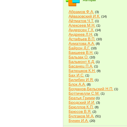
Авторы
Абрамов Ф.А.
(3)
Айвазовский И.К.
(14)
Айтматов Ч.Т.
(1)
Алексеев М.Н.
(1)
Андерсен Г.Х.
(14)
Андреев Л.Н.
(3)
Астафьев В.П.
(10)
Ахматова А.А.
(8)
Байрон Д.Г.
(10)
Бакшеев В.Н.
(1)
Бальзак О.
(10)
Бальмонт К.Д.
(1)
Басанец П.А.
(1)
Батюшков К.Н.
(9)
Бах И.С.
(1)
Билибин И.Я.
(1)
Блок А.А.
(8)
Богданов-Бельский Н.П.
(1)
Боттичелли С.М.
(1)
Братья Гримм
(1)
Бродский И.И.
(3)
Брюллов К.П.
(8)
Брюсов В.Я.
(2)
Булгаков М.А.
(51)
Бунин И.А.
(20)
Быков В.В.
(2)