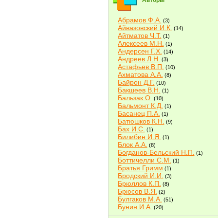
Авторы
Абрамов Ф.А.
(3)
Айвазовский И.К.
(14)
Айтматов Ч.Т.
(1)
Алексеев М.Н.
(1)
Андерсен Г.Х.
(14)
Андреев Л.Н.
(3)
Астафьев В.П.
(10)
Ахматова А.А.
(8)
Байрон Д.Г.
(10)
Бакшеев В.Н.
(1)
Бальзак О.
(10)
Бальмонт К.Д.
(1)
Басанец П.А.
(1)
Батюшков К.Н.
(9)
Бах И.С.
(1)
Билибин И.Я.
(1)
Блок А.А.
(8)
Богданов-Бельский Н.П.
(1)
Боттичелли С.М.
(1)
Братья Гримм
(1)
Бродский И.И.
(3)
Брюллов К.П.
(8)
Брюсов В.Я.
(2)
Булгаков М.А.
(51)
Бунин И.А.
(20)
Быков В.В.
(2)