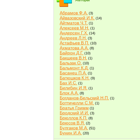
Авторы
Абрамов Ф.А.
(3)
Айвазовский И.К.
(14)
Айтматов Ч.Т.
(1)
Алексеев М.Н.
(1)
Андерсен Г.Х.
(14)
Андреев Л.Н.
(3)
Астафьев В.П.
(10)
Ахматова А.А.
(8)
Байрон Д.Г.
(10)
Бакшеев В.Н.
(1)
Бальзак О.
(10)
Бальмонт К.Д.
(1)
Басанец П.А.
(1)
Батюшков К.Н.
(9)
Бах И.С.
(1)
Билибин И.Я.
(1)
Блок А.А.
(8)
Богданов-Бельский Н.П.
(1)
Боттичелли С.М.
(1)
Братья Гримм
(1)
Бродский И.И.
(3)
Брюллов К.П.
(8)
Брюсов В.Я.
(2)
Булгаков М.А.
(51)
Бунин И.А.
(20)
Быков В.В.
(2)