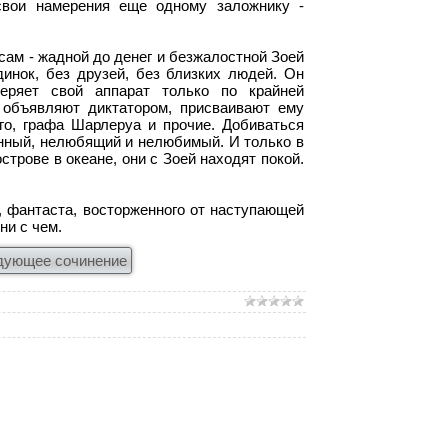
 свои намерения еще одному заложнику -
 сам - жадной до денег и безжалостной Зоей
инок, без друзей, без близких людей. Он
ряет свой аппарат только по крайней
 объявляют диктатором, присваивают ему
го, графа Шарлеруа и прочие. Добиваться
шенный, нелюбящий и нелюбимый. И только в
трове в океане, они с Зоей находят покой.
а, фантаста, восторженного от наступающей
ни с чем.
дующее сочинение