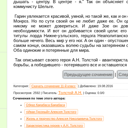
дышать - центру. В центре - я." Так он объясняет
коммунисту Шельге.
Гарин увлекается красивой, умной, но такой же, как и он
Монроз. Но по сути своей он не любит даже ее. Он од
никому не может довериться. И даже Зое он дове
необходимости. И вот он добивается своей цели: его
титулы лорда Нижне-уэльского, герцога Неаполитанско
больше нечего. Весь мир у его ног. А он один - опусто
самом конце, оказавшись волею судьбы на затерянном ос
Оба одинокие и потерянные для мира.
Так описывает своего героя А.Н. Толстой - авантюрист
борьбы, а победившего - потерявшего все и оставшегося 
Предыдущее сочинение
|
Сле
Категория
:
Скачать сочинение 11-й класс
|
Добавлено
:
19.08.2016
Толстой А.Н.
Просмотров
:
2592
|
Писатель
:
|
Оценка
:
0.0
/
0
Сочинения по теме этого автора:
Образ Карабаса-Барабаса
«Иван Грозный» Алексея Толстого
Жизнь и творчество Алексея Николаевича Толстого
Характеристика героев у А.Н. Толстого