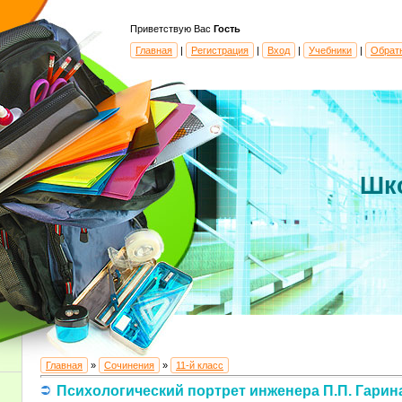
Приветствую Вас
Гость
Главная
|
Регистрация
|
Вход
|
Учебники
|
Обрат
Шк
Главная
»
Сочинения
»
11-й класс
Психологический портрет инженера П.П. Гарин