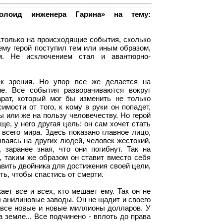
болоид инженера Гарина» на тему:
столько на происходящие события, сколько
чему герой поступил тем или иным образом,
м. Не исключением стал и авантюрно-
к зрения. Но упор все же делается на
ие. Все события разворачиваются вокруг
рат, который мог бы изменить не только
мости от того, к кому в руки он попадет,
ны или же на пользу человечеству. Но герой
е, у него другая цель: он сам хочет стать
 всего мира. Здесь показано главное лицо,
ываясь на других людей, человек жестокий,
 заранее зная, что они погибнут. Так на
, таким же образом он ставит вместо себя
авить двойника для достижения своей цели,
ть, чтобы спастись от смерти.
ет все и всех, кто мешает ему. Так он не
 анилиновые заводы. Он не щадит и своего
 все новые и новые миллионы долларов. У
а земле... Все подчинено - вплоть до права