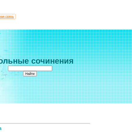
ная связь
ольные сочинения
а