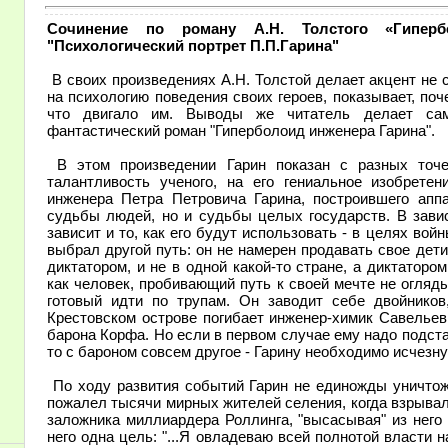
Сочинение по роману А.Н. Толстого «Гипер
"Психологический портрет П.П.Гарина"
В своих произведениях А.Н. Толстой делает акцент не 
на психологию поведения своих героев, показывает, по
что двигало им. Выводы же читатель делает са
фантастический роман "Гиперболоид инженера Гарина".
В этом произведении Гарин показан с разных точе
талантливость ученого, на его гениальное изобретен
инженера Петра Петровича Гарина, построившего аппа
судьбы людей, но и судьбы целых государств. В зависи
зависит и то, как его будут использовать - в целях вой
выбрал другой путь: он не намерен продавать свое детищ
диктатором, и не в одной какой-то стране, а диктатором
как человек, пробивающий путь к своей мечте не огляд
готовый идти по трупам. Он заводит себе двойников,
Крестовском острове погибает инженер-химик Савельев
барона Корфа. Но если в первом случае ему надо подст
то с бароном совсем другое - Гарину необходимо исчезну
По ходу развития событий Гарин не единожды уничтожа
пожалел тысячи мирных жителей селения, когда взрывал
заложника миллиардера Роллинга, "высасывая" из него
него одна цель: "...Я овладеваю всей полнотой власти н