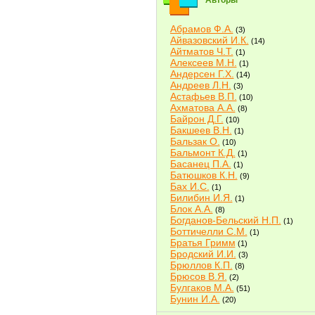
Авторы
Абрамов Ф.А.
(3)
Айвазовский И.К.
(14)
Айтматов Ч.Т.
(1)
Алексеев М.Н.
(1)
Андерсен Г.Х.
(14)
Андреев Л.Н.
(3)
Астафьев В.П.
(10)
Ахматова А.А.
(8)
Байрон Д.Г.
(10)
Бакшеев В.Н.
(1)
Бальзак О.
(10)
Бальмонт К.Д.
(1)
Басанец П.А.
(1)
Батюшков К.Н.
(9)
Бах И.С.
(1)
Билибин И.Я.
(1)
Блок А.А.
(8)
Богданов-Бельский Н.П.
(1)
Боттичелли С.М.
(1)
Братья Гримм
(1)
Бродский И.И.
(3)
Брюллов К.П.
(8)
Брюсов В.Я.
(2)
Булгаков М.А.
(51)
Бунин И.А.
(20)
Быков В.В.
(2)