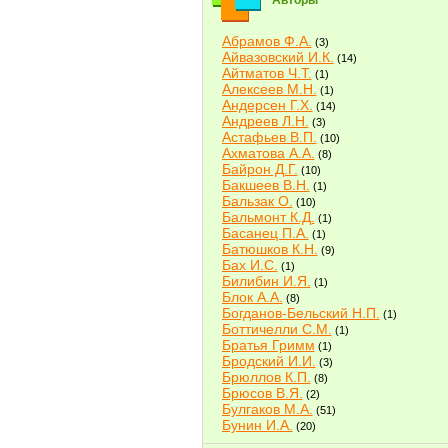
Авторы
Абрамов Ф.А.
(3)
Айвазовский И.К.
(14)
Айтматов Ч.Т.
(1)
Алексеев М.Н.
(1)
Андерсен Г.Х.
(14)
Андреев Л.Н.
(3)
Астафьев В.П.
(10)
Ахматова А.А.
(8)
Байрон Д.Г.
(10)
Бакшеев В.Н.
(1)
Бальзак О.
(10)
Бальмонт К.Д.
(1)
Басанец П.А.
(1)
Батюшков К.Н.
(9)
Бах И.С.
(1)
Билибин И.Я.
(1)
Блок А.А.
(8)
Богданов-Бельский Н.П.
(1)
Боттичелли С.М.
(1)
Братья Гримм
(1)
Бродский И.И.
(3)
Брюллов К.П.
(8)
Брюсов В.Я.
(2)
Булгаков М.А.
(51)
Бунин И.А.
(20)
Быков В.В.
(2)