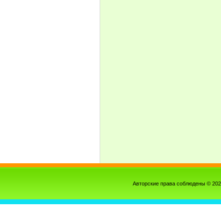
Ибсен Г.Ю.
(1)
Иванов А.А.
(4)
Ивашкевич Я.Л.
(1)
Искандер Ф.А.
(1)
Кавабата Я.
(1)
Кадыри А.
(1)
Камю А.
(3)
Карамзин Н.М.
(9)
Катаев В.П.
(1)
Кафка Ф.
(2)
Киплинг Д.Р.
(2)
Кипренский О.А.
(5)
Клевер Ю.Ю.
(1)
Комаров А.Н.
(1)
Кондратьев В.Л.
(1)
Кончаловский П.П.
(3)
Коржев Г.М.
(1)
Короленко В.Г.
(7)
Косач-Квитка Л.П.
(1)
Крылов И.А.
(13)
Крымов Н.П.
(4)
Куинджи А.И.
(7)
Кулиш П.А.
(1)
Авторские права соблюдены © 20
Кун Н.А.
(1)
Куприн А.И.
(39)
Кустодиев Б.М.
(9)
Левитан И.И.
(49)
Леонардо Да Винчи
(1)