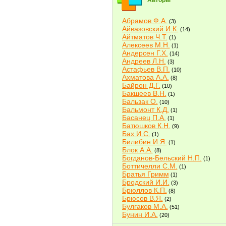
Авторы
Абрамов Ф.А.
(3)
Айвазовский И.К.
(14)
Айтматов Ч.Т.
(1)
Алексеев М.Н.
(1)
Андерсен Г.Х.
(14)
Андреев Л.Н.
(3)
Астафьев В.П.
(10)
Ахматова А.А.
(8)
Байрон Д.Г.
(10)
Бакшеев В.Н.
(1)
Бальзак О.
(10)
Бальмонт К.Д.
(1)
Басанец П.А.
(1)
Батюшков К.Н.
(9)
Бах И.С.
(1)
Билибин И.Я.
(1)
Блок А.А.
(8)
Богданов-Бельский Н.П.
(1)
Боттичелли С.М.
(1)
Братья Гримм
(1)
Бродский И.И.
(3)
Брюллов К.П.
(8)
Брюсов В.Я.
(2)
Булгаков М.А.
(51)
Бунин И.А.
(20)
Быков В.В.
(2)