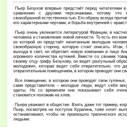
Пьер Безухов впервые предстаёт перед читателями в
сравнению с другими персонажами, потому что о
своеобразной естественностью. Его образу всегда проти
его характерными чертами, и борьба внутренней с нравс
Пьер очень увлекается литературой Франции, в частно
человека и становление новой личности. То есть его мож
из которой он предстаёт начитанным молодым человек
своеобразную сторону, которую стоит описать. Итак,
выхода в свет, он обретает новую компанию в лице Ан
огромного количества кутежей. Вместе со своими тов
своему отцу графу Безухову, он ведет разгульный обра
молодежи», которая ведет себя отвратительно, что д
отвратительным помещением, в котором проводят они сво
Все помещение, в котором они проводят свои гулянья,
сами представители – молодые люди, ведут себя акку
одеты. Но со временем они показывают себя очень
становится похожим на хлев.
Пьера уважают в обществе. Взять даже тот пример, когд
Пьер, посмотрев на поступок Курагина, тоже хочет вып
останавливают, чтобы не произошло трагического исх
людьми.