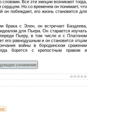
 словами. Все эти эмоции возникают тогда,
м сердцем. Но со временем он понимает, что
й он побеждает, его жизнь становится для
и брака с Элен, он встречает Баздеева,
 идеалом для Пьера. Он старается изучать
впереди Пьеру, в том числе и с Платоном
ет его равнодушным и он становится отцом
кончания войны в бородинском сражении
сегда борется с крепостным правом и
дующее сочинение
дей