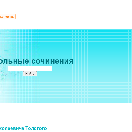
ная связь
ольные сочинения
колаевича Толстого