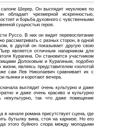
 салоне Шерер. Он выглядит неуклюже по
н обладает чрезмерной искренностью,
востоят и борьба духовного с чувственными
твенной сущностью героя.
сти Руссо. В них он видит перевоспитание
но рассматривать с разных сторон, в одной
ом, в другой он показывает другую свою
 Пьер является отличным напарником для
атоля Курагина. Он становится участником
арищами Долоховым и Курагиным, подобно
з жизни, являясь представителем «золотой
аже сам Лев Николаевич сравнивает их с
и пьянки и коротают вечера.
 сначала выглядит очень культурно и даже
ратно и даже очень красиво и культурно
 некультурно, так что даже помещение
а в начале романа присутствует сцена, где
ить бутылку вина, стоя на карнизе. Но его
ода этого буйного спора между молодыми