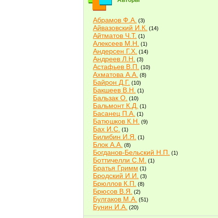
Авторы
Абрамов Ф.А.
(3)
Айвазовский И.К.
(14)
Айтматов Ч.Т.
(1)
Алексеев М.Н.
(1)
Андерсен Г.Х.
(14)
Андреев Л.Н.
(3)
Астафьев В.П.
(10)
Ахматова А.А.
(8)
Байрон Д.Г.
(10)
Бакшеев В.Н.
(1)
Бальзак О.
(10)
Бальмонт К.Д.
(1)
Басанец П.А.
(1)
Батюшков К.Н.
(9)
Бах И.С.
(1)
Билибин И.Я.
(1)
Блок А.А.
(8)
Богданов-Бельский Н.П.
(1)
Боттичелли С.М.
(1)
Братья Гримм
(1)
Бродский И.И.
(3)
Брюллов К.П.
(8)
Брюсов В.Я.
(2)
Булгаков М.А.
(51)
Бунин И.А.
(20)
Быков В.В.
(2)