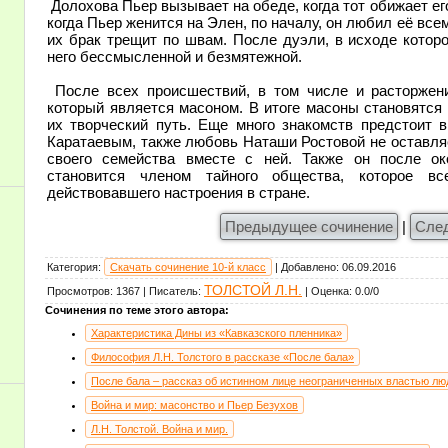
Долохова Пьер вызывает на обеде, когда тот обижает его
когда Пьер женится на Элен, по началу, он любил её все
их брак трещит по швам. После дуэли, в исходе которо
него бессмысленной и безмятежной.
После всех происшествий, в том числе и расторжени
который является масоном. В итоге масоны становятся
их творческий путь. Еще много знакомств предстоит 
Каратаевым, также любовь Наташи Ростовой не оставля
своего семейства вместе с ней. Также он после о
становится членом тайного общества, которое в
действовавшего настроения в стране.
Предыдущее сочинение
|
Сле
Категория
:
Скачать сочинение 10-й класс
|
Добавлено
:
06.09.2016
ТОЛСТОЙ Л.Н.
Просмотров
:
1367
|
Писатель
:
|
Оценка
:
0.0
/
0
Сочинения по теме этого автора:
Характеристика Дины из «Кавказского пленника»
Философия Л.Н. Толстого в рассказе «После бала»
После бала – рассказ об истинном лице неограниченных властью лю
Война и мир: масонство и Пьер Безухов
Л.Н. Толстой. Война и мир.