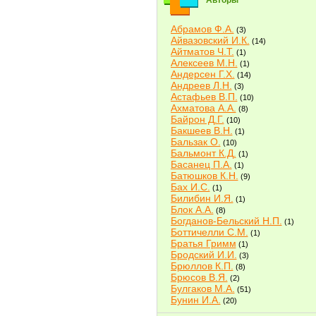
Авторы
Абрамов Ф.А.
(3)
Айвазовский И.К.
(14)
Айтматов Ч.Т.
(1)
Алексеев М.Н.
(1)
Андерсен Г.Х.
(14)
Андреев Л.Н.
(3)
Астафьев В.П.
(10)
Ахматова А.А.
(8)
Байрон Д.Г.
(10)
Бакшеев В.Н.
(1)
Бальзак О.
(10)
Бальмонт К.Д.
(1)
Басанец П.А.
(1)
Батюшков К.Н.
(9)
Бах И.С.
(1)
Билибин И.Я.
(1)
Блок А.А.
(8)
Богданов-Бельский Н.П.
(1)
Боттичелли С.М.
(1)
Братья Гримм
(1)
Бродский И.И.
(3)
Брюллов К.П.
(8)
Брюсов В.Я.
(2)
Булгаков М.А.
(51)
Бунин И.А.
(20)
Быков В.В.
(2)