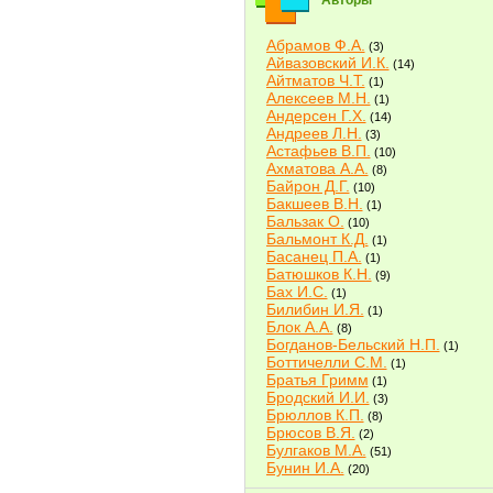
Авторы
Абрамов Ф.А.
(3)
Айвазовский И.К.
(14)
Айтматов Ч.Т.
(1)
Алексеев М.Н.
(1)
Андерсен Г.Х.
(14)
Андреев Л.Н.
(3)
Астафьев В.П.
(10)
Ахматова А.А.
(8)
Байрон Д.Г.
(10)
Бакшеев В.Н.
(1)
Бальзак О.
(10)
Бальмонт К.Д.
(1)
Басанец П.А.
(1)
Батюшков К.Н.
(9)
Бах И.С.
(1)
Билибин И.Я.
(1)
Блок А.А.
(8)
Богданов-Бельский Н.П.
(1)
Боттичелли С.М.
(1)
Братья Гримм
(1)
Бродский И.И.
(3)
Брюллов К.П.
(8)
Брюсов В.Я.
(2)
Булгаков М.А.
(51)
Бунин И.А.
(20)
Быков В.В.
(2)