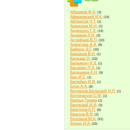
Авторы
Абрамов Ф.А.
(3)
Айвазовский И.К.
(14)
Айтматов Ч.Т.
(1)
Алексеев М.Н.
(1)
Андерсен Г.Х.
(14)
Андреев Л.Н.
(3)
Астафьев В.П.
(10)
Ахматова А.А.
(8)
Байрон Д.Г.
(10)
Бакшеев В.Н.
(1)
Бальзак О.
(10)
Бальмонт К.Д.
(1)
Басанец П.А.
(1)
Батюшков К.Н.
(9)
Бах И.С.
(1)
Билибин И.Я.
(1)
Блок А.А.
(8)
Богданов-Бельский Н.П.
(1)
Боттичелли С.М.
(1)
Братья Гримм
(1)
Бродский И.И.
(3)
Брюллов К.П.
(8)
Брюсов В.Я.
(2)
Булгаков М.А.
(51)
Бунин И.А.
(20)
Быков В.В.
(2)