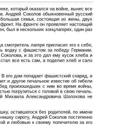
ке, который оказался на войне, вынес все
ом. Андрей Соколов обыкновенный русский
 большая семья, состоящая из жены, двух
а фронт. На фронте он проявляет настоящий
ен, был в нескольких концлагерях, один раз
 смотритель лагеря пригласил его к себе,
ть водку с фашистом за победу Германии.
Соколова, и за это дал ему кусок хлеба и
 стал все есть сам, а поделил хлеб и сало
 В его дом попадает фашистский снаряд, и
ает и другое печальное известие об гибели
 бед произошедших с ним во время войны,
стью погрузиться с головой в свою печаль.
ой Михаила Александровича Шолохова не
ку, оставшегося без родителей, по имени
чишку сироту, Андрей Соколов постепенно
той и любовью к своему попечителю за его