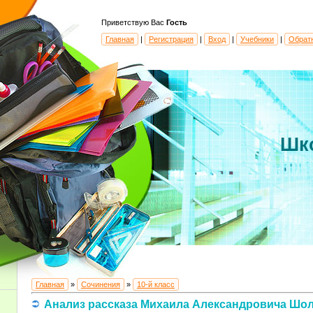
Приветствую Вас
Гость
Главная
|
Регистрация
|
Вход
|
Учебники
|
Обрат
Шк
Главная
»
Сочинения
»
10-й класс
Анализ рассказа Михаила Александровича Шо