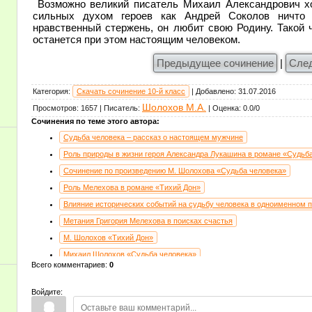
Возможно великий писатель Михаил Александрович хот
сильных духом героев как Андрей Соколов ничто
нравственный стержень, он любит свою Родину. Такой
останется при этом настоящим человеком.
Предыдущее сочинение
|
Сле
Категория
:
Скачать сочинение 10-й класс
|
Добавлено
:
31.07.2016
Шолохов М.А.
Просмотров
:
1657
|
Писатель
:
|
Оценка
:
0.0
/
0
Сочинения по теме этого автора:
Судьба человека – рассказ о настоящем мужчине
Роль природы в жизни героя Александра Лукашина в романе «Судьб
Сочинение по произведению М. Шолохова «Судьба человека»
Роль Мелехова в романе «Тихий Дон»
Влияние исторических событий на судьбу человека в одноименном 
Метания Григория Мелехова в поисках счастья
М. Шолохов «Тихий Дон»
Михаил Шолохов «Судьба человека»
Всего комментариев
:
0
Сострадание в рассказе «Судьба человека» М. Шолохова
Гражданская война в жизни людей
Войдите:
Потеря силы казачеством и родная природа в романе «Тихий Дон» 