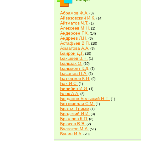
Авторы
Абрамов Ф.А.
(3)
Айвазовский И.К.
(14)
Айтматов Ч.Т.
(1)
Алексеев М.Н.
(1)
Андерсен Г.Х.
(14)
Андреев Л.Н.
(3)
Астафьев В.П.
(10)
Ахматова А.А.
(8)
Байрон Д.Г.
(10)
Бакшеев В.Н.
(1)
Бальзак О.
(10)
Бальмонт К.Д.
(1)
Басанец П.А.
(1)
Батюшков К.Н.
(9)
Бах И.С.
(1)
Билибин И.Я.
(1)
Блок А.А.
(8)
Богданов-Бельский Н.П.
(1)
Боттичелли С.М.
(1)
Братья Гримм
(1)
Бродский И.И.
(3)
Брюллов К.П.
(8)
Брюсов В.Я.
(2)
Булгаков М.А.
(51)
Бунин И.А.
(20)
Быков В.В.
(2)