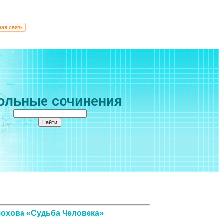
ная связь
ольные сочинения
лохова «Судьба Человека»