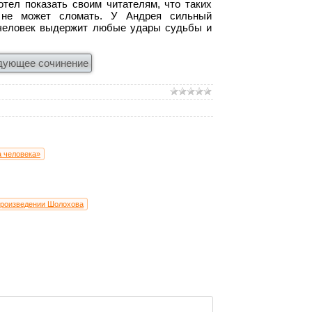
ел показать своим читателям, что таких
 не может сломать. У Андрея сильный
 человек выдержит любые удары судьбы и
дующее сочинение
а человека»
произведении Шолохова
М. Шолохова