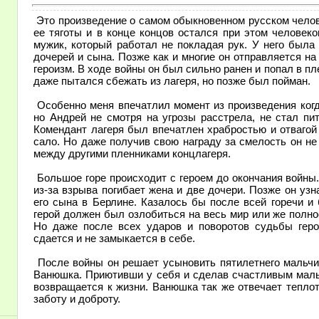
Это произведение о самом обыкновенном русском челове
ее тяготы и в конце концов остался при этом человек
мужик, который работал не покладая рук. У него была
дочерей и сына. Позже как и многие он отправляется н
героизм. В ходе войны он был сильно ранен и попал в пл
даже пытался сбежать из лагеря, но позже был пойман.
Особенно меня впечатлил момент из произведения когда
но Андрей не смотря на угрозы расстрела, не стал пи
Комендант лагеря был впечатлен храбростью и отвагой 
сало. Но даже получив свою награду за смелость он не
между другими пленниками концлагеря.
Большое горе происходит с героем до окончания войны.
из-за взрыва погибает жена и две дочери. Позже он узн
его сына в Берлине. Казалось бы после всей горечи и
герой должен был озлобиться на весь мир или же полно
Но даже после всех ударов и поворотов судьбы гер
сдается и не замыкается в себе.
После войны он решает усыновить пятилетнего мальчиш
Ванюшка. Приютивши у себя и сделав счастливым маль
возвращается к жизни. Ванюшка так же отвечает тепло
заботу и доброту.