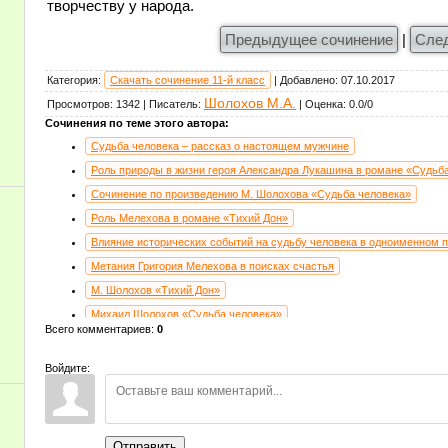
творчеству у народа.
Предыдущее сочинение
|
Сле
Категория
:
Скачать сочинение 11-й класс
|
Добавлено
:
07.10.2017
Шолохов М.А.
Просмотров
:
1342
|
Писатель
:
|
Оценка
:
0.0
/
0
Сочинения по теме этого автора:
Судьба человека – рассказ о настоящем мужчине
Роль природы в жизни героя Александра Лукашина в романе «Судьб
Сочинение по произведению М. Шолохова «Судьба человека»
Роль Мелехова в романе «Тихий Дон»
Влияние исторических событий на судьбу человека в одноименном 
Метания Григория Мелехова в поисках счастья
М. Шолохов «Тихий Дон»
Михаил Шолохов «Судьба человека»
Всего комментариев
:
0
Сострадание в рассказе «Судьба человека» М. Шолохова
Гражданская война в жизни людей
Войдите:
Потеря силы казачеством и родная природа в романе «Тихий Дон» 
В чём смысл названия рассказа «Судьба человека» М. А. Шолохова
Судьба человека - сказание о человечности и мужестве
Отправить