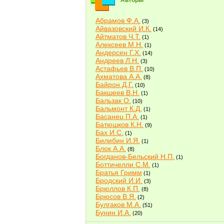
Авторы
Абрамов Ф.А.
(3)
Айвазовский И.К.
(14)
Айтматов Ч.Т.
(1)
Алексеев М.Н.
(1)
Андерсен Г.Х.
(14)
Андреев Л.Н.
(3)
Астафьев В.П.
(10)
Ахматова А.А.
(8)
Байрон Д.Г.
(10)
Бакшеев В.Н.
(1)
Бальзак О.
(10)
Бальмонт К.Д.
(1)
Басанец П.А.
(1)
Батюшков К.Н.
(9)
Бах И.С.
(1)
Билибин И.Я.
(1)
Блок А.А.
(8)
Богданов-Бельский Н.П.
(1)
Боттичелли С.М.
(1)
Братья Гримм
(1)
Бродский И.И.
(3)
Брюллов К.П.
(8)
Брюсов В.Я.
(2)
Булгаков М.А.
(51)
Бунин И.А.
(20)
Быков В.В.
(2)