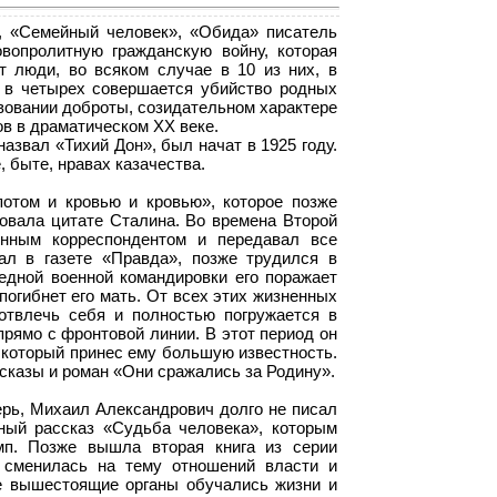
, «Семейный человек», «Обида» писатель
вопролитную гражданскую войну, которая
т люди, во всяком случае в 10 из них, в
 в четырех совершается убийство родных
вовании доброты, созидательном характере
ов в драматическом XX веке.
азвал «Тихий Дон», был начат в 1925 году.
, быте, нравах казачества.
отом и кровью и кровью», которое позже
овала цитате Сталина. Во времена Второй
нным корреспондентом и передавал все
ал в газете «Правда», позже трудился в
едной военной командировки его поражает
погибнет его мать. От всех этих жизненных
отвлечь себя и полностью погружается в
прямо с фронтовой линии. В этот период он
 который принес ему большую известность.
сказы и роман «Они сражались за Родину».
ерь, Михаил Александрович долго не писал
ный рассказ «Судьба человека», которым
мп. Позже вышла вторая книга из серии
и сменилась на тему отношений власти и
же вышестоящие органы обучались жизни и