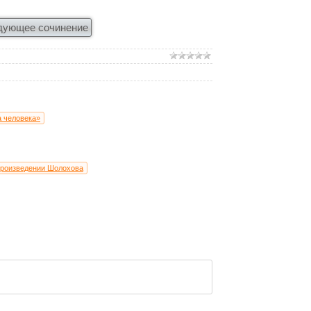
дующее сочинение
а человека»
произведении Шолохова
М. Шолохова
?