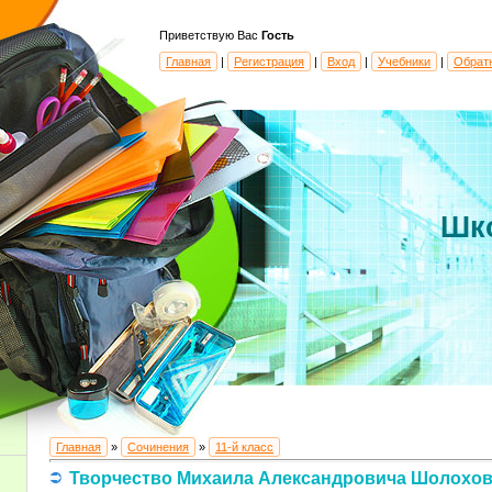
Приветствую Вас
Гость
Главная
|
Регистрация
|
Вход
|
Учебники
|
Обрат
Шк
Главная
»
Сочинения
»
11-й класс
Творчество Михаила Александровича Шолохов