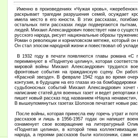
Именно в произведениях «Чужая кровь», «жеребенок»
раскрывает трагедии разрушения семей, осуждает кро
имела место в его юности. В этих рассказах, погибаю
остальных пяти рассказах люди подвергаются пыткам,
людей. Михаил Александрович повествует нам о сущест
русского народа, рисует национальные образы труженик
Роман о революции и корниловском мятеже, который он н
Он стал эпосом народной жизни и повествовал об укладе
В 1932 году в печати появляются главы романа «С п
переименуют в «Поднятую целину», которая соответств
мировой войны Михаил Александрович трудился вое
фронтовые события на гражданскую сцену. Он работ
«Красной звезде». В феврале 1942 года во время очер
контузия, в будущем на его глазах из-за бомбардировки 
судьбоносных событий Михаил Александрович хочет 
написание статей для военных газет и ведет репортажи 
пишет новый рассказ под названием «Наука ненависти»,
В вышеупомянутых газетах Шолохов печатает новые рас
После войны, которая принесла ему горечь утрат и пот
рассказов и лишь в 1956-1957 годах он напишет воен
ознаменует свое возвращение на литературный Оли
«Поднятая целина», в которой тема коллективизаци
народа, а героями рассказов были колхозники, сами 