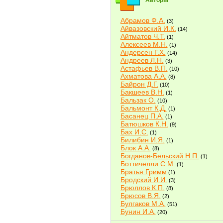
Авторы
Абрамов Ф.А.
(3)
Айвазовский И.К.
(14)
Айтматов Ч.Т.
(1)
Алексеев М.Н.
(1)
Андерсен Г.Х.
(14)
Андреев Л.Н.
(3)
Астафьев В.П.
(10)
Ахматова А.А.
(8)
Байрон Д.Г.
(10)
Бакшеев В.Н.
(1)
Бальзак О.
(10)
Бальмонт К.Д.
(1)
Басанец П.А.
(1)
Батюшков К.Н.
(9)
Бах И.С.
(1)
Билибин И.Я.
(1)
Блок А.А.
(8)
Богданов-Бельский Н.П.
(1)
Боттичелли С.М.
(1)
Братья Гримм
(1)
Бродский И.И.
(3)
Брюллов К.П.
(8)
Брюсов В.Я.
(2)
Булгаков М.А.
(51)
Бунин И.А.
(20)
Быков В.В.
(2)