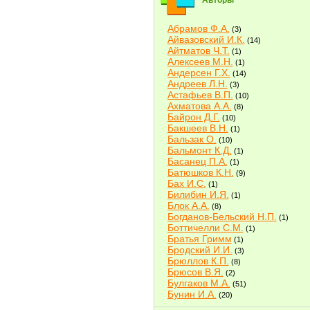
Авторы
Абрамов Ф.А.
(3)
Айвазовский И.К.
(14)
Айтматов Ч.Т.
(1)
Алексеев М.Н.
(1)
Андерсен Г.Х.
(14)
Андреев Л.Н.
(3)
Астафьев В.П.
(10)
Ахматова А.А.
(8)
Байрон Д.Г.
(10)
Бакшеев В.Н.
(1)
Бальзак О.
(10)
Бальмонт К.Д.
(1)
Басанец П.А.
(1)
Батюшков К.Н.
(9)
Бах И.С.
(1)
Билибин И.Я.
(1)
Блок А.А.
(8)
Богданов-Бельский Н.П.
(1)
Боттичелли С.М.
(1)
Братья Гримм
(1)
Бродский И.И.
(3)
Брюллов К.П.
(8)
Брюсов В.Я.
(2)
Булгаков М.А.
(51)
Бунин И.А.
(20)
Быков В.В.
(2)