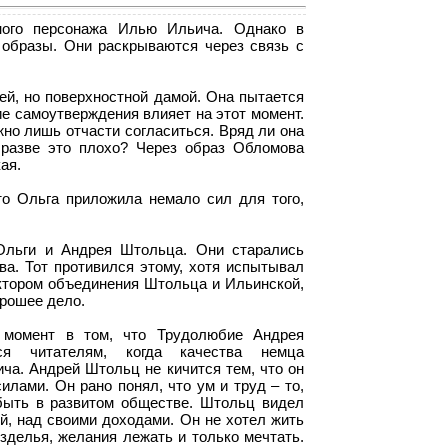
ого персонажа Илью Ильича. Однако в
образы. Они раскрываются через связь с
й, но поверхностной дамой. Она пытается
е самоутверждения влияет на этот момент.
но лишь отчасти согласиться. Вряд ли она
разве это плохо? Через образ Обломова
ая.
то Ольга приложила немало сил для того,
Ольги и Андрея Штольца. Они старались
а. Тот противился этому, хотя испытывал
ктором объединения Штольца и Ильинской,
орошее дело.
 момент в том, что Трудолюбие Андрея
я читателям, когда качества немца
ча. Андрей Штольц не кичится тем, что он
лами. Он рано понял, что ум и труд – то,
 быть в развитом обществе. Штольц видел
, над своими доходами. Он не хотел жить
зделья, желания лежать и только мечтать.