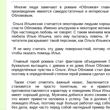
Многие люди замечают в романе «Обломов» главн
произведении имеются самодостаточные и интересные 
Обломовым.
Ольга Ильинская считается некоторыми людьми хороше
спасти Обломова. Именно альтруизм и некоторое желани
Про настоящую любовь не говорят. С таким мнением мож
любила Илью Ильича, зато ему пыталась помочь. И 
читатели раскрывают такой персонаж, как Ольга Ильинск
Я не могу считать эту даму поверхностной, потому ч
чтобы оказать помощь Илье.
Главный герой романа стал фактором объединения 
буквально вытащить с дивана и из дома Илью Обломов
определённые чувства к Ольге. Илья Обломов стал фа
поэтому в определённой степени герой романа сделал х
Также стоит отметить важный нюанс. Заключается
становится не просто понятным, но и нравитс
противопоставляются характеру и поведению Ильи Ильи
имеет хороший доход. Мужчина добился всего своими си
что может привести человека к успеху. Так и должно
лежащего Илью, поэтому ещё больше работал над собой
без дела, видя часто перед собой наглядный пример бе