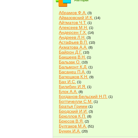
Авторы
Абрамов Ф.А.
(3)
Айвазовский И.К.
(14)
Айтматов Ч.Т.
(1)
Алексеев М.Н.
(1)
Андерсен Г.Х.
(14)
Андреев Л.Н.
(3)
Астафьев В.П.
(10)
Ахматова А.А.
(8)
Байрон Д.Г.
(10)
Бакшеев В.Н.
(1)
Бальзак О.
(10)
Бальмонт К.Д.
(1)
Басанец П.А.
(1)
Батюшков К.Н.
(9)
Бах И.С.
(1)
Билибин И.Я.
(1)
Блок А.А.
(8)
Богданов-Бельский Н.П.
(1)
Боттичелли С.М.
(1)
Братья Гримм
(1)
Бродский И.И.
(3)
Брюллов К.П.
(8)
Брюсов В.Я.
(2)
Булгаков М.А.
(51)
Бунин И.А.
(20)
Быков В.В.
(2)