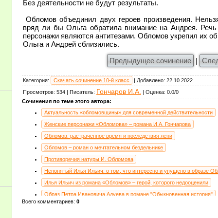
Без деятельности не будут результаты.
Обломов объединил двух героев произведения. Нельзя
вряд ли бы Ольга обратила внимание на Андрея. Речь 
персонажи являются антитезами. Обломов укрепил их об
Ольга и Андрей сблизились.
Предыдущее сочинение
|
Сле
Категория
:
Скачать сочинение 10-й класс
|
Добавлено
:
22.10.2022
Гончаров И.А.
Просмотров
:
534
|
Писатель
:
|
Оценка
:
0.0
/
0
Сочинения по теме этого автора:
Актуальность «обломовщины» для современной действительности
Женские персонажи «Обломова» – романа И.А. Гончарова
Обломов: растраченное время и последствия лени
Обломов – роман о мечтательном бездельнике
Противоречия натуры И. Обломова
Непонятый Илья Ильич: о том, что интересно и упущено в образе О
Илья Ильич из романа «Обломов» – герой, которого недооценили
Образ Петра Ивановича Адуева в романе "Обыкновенная история"
Всего комментариев
:
0
Обломов – роман, в котором нет положительных героев (10 класс, л
Гончаров И.А. Обломов