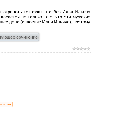
 отрицать тот факт, что без Ильи Ильича
касается не только того, что эти мужские
щее дело (спасение Ильи Ильича), поэтому
дующее сочинение
бломова
итература)