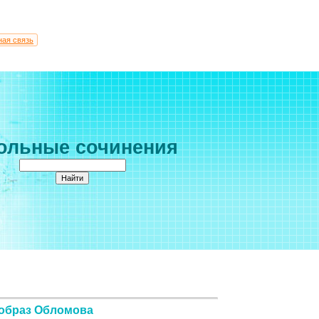
ная связь
ольные сочинения
 образ Обломова