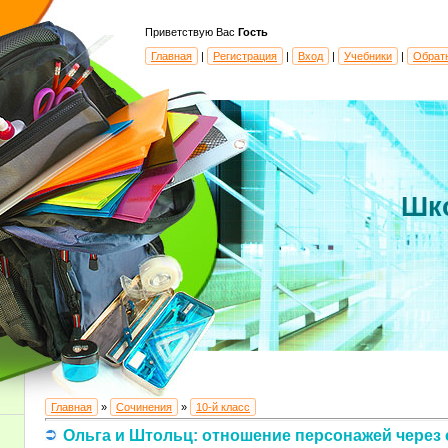
Приветствую Вас
Гость
Главная
|
Регистрация
|
Вход
|
Учебники
|
Обрат
Шк
Главная
»
Сочинения
»
10-й класс
Ольга и Штольц: отношение персонажей через