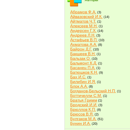
Авторы
Абрамов Ф.А.
(3)
Айвазовский И.К.
(14)
Айтматов Ч.Т.
(1)
Алексеев М.Н.
(1)
Андерсен Г.Х.
(14)
Андреев Л.Н.
(3)
Астафьев В.П.
(10)
Ахматова А.А.
(8)
Байрон Д.Г.
(10)
Бакшеев В.Н.
(1)
Бальзак О.
(10)
Бальмонт К.Д.
(1)
Басанец П.А.
(1)
Батюшков К.Н.
(9)
Бах И.С.
(1)
Билибин И.Я.
(1)
Блок А.А.
(8)
Богданов-Бельский Н.П.
(1)
Боттичелли С.М.
(1)
Братья Гримм
(1)
Бродский И.И.
(3)
Брюллов К.П.
(8)
Брюсов В.Я.
(2)
Булгаков М.А.
(51)
Бунин И.А.
(20)
Быков В.В.
(2)