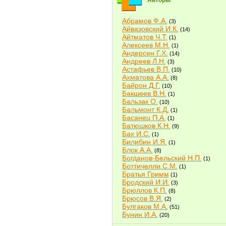
Авторы
Абрамов Ф.А.
(3)
Айвазовский И.К.
(14)
Айтматов Ч.Т.
(1)
Алексеев М.Н.
(1)
Андерсен Г.Х.
(14)
Андреев Л.Н.
(3)
Астафьев В.П.
(10)
Ахматова А.А.
(8)
Байрон Д.Г.
(10)
Бакшеев В.Н.
(1)
Бальзак О.
(10)
Бальмонт К.Д.
(1)
Басанец П.А.
(1)
Батюшков К.Н.
(9)
Бах И.С.
(1)
Билибин И.Я.
(1)
Блок А.А.
(8)
Богданов-Бельский Н.П.
(1)
Боттичелли С.М.
(1)
Братья Гримм
(1)
Бродский И.И.
(3)
Брюллов К.П.
(8)
Брюсов В.Я.
(2)
Булгаков М.А.
(51)
Бунин И.А.
(20)
Быков В.В.
(2)