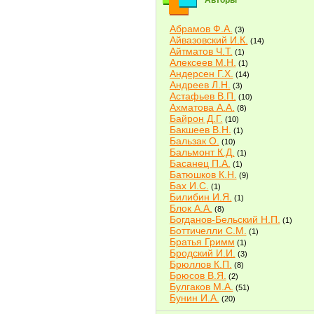
Авторы
Абрамов Ф.А.
(3)
Айвазовский И.К.
(14)
Айтматов Ч.Т.
(1)
Алексеев М.Н.
(1)
Андерсен Г.Х.
(14)
Андреев Л.Н.
(3)
Астафьев В.П.
(10)
Ахматова А.А.
(8)
Байрон Д.Г.
(10)
Бакшеев В.Н.
(1)
Бальзак О.
(10)
Бальмонт К.Д.
(1)
Басанец П.А.
(1)
Батюшков К.Н.
(9)
Бах И.С.
(1)
Билибин И.Я.
(1)
Блок А.А.
(8)
Богданов-Бельский Н.П.
(1)
Боттичелли С.М.
(1)
Братья Гримм
(1)
Бродский И.И.
(3)
Брюллов К.П.
(8)
Брюсов В.Я.
(2)
Булгаков М.А.
(51)
Бунин И.А.
(20)
Быков В.В.
(2)