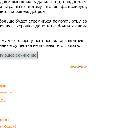
даже выполняя задание отца, продолжает
е страшные, потому что он фантазирует,
ается хорошей, доброй.
больше будет стремиться помогать отцу во
полнять хорошее дело и не бояться своих
му что теперь у него появился защитник –
манные существа не посмеют его трогать.
дующее сочинение
изни
ельности
овь
тонова
ва «Юшка»