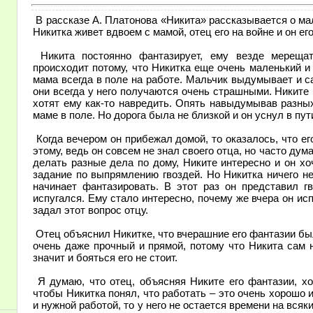
В рассказе А. Платонова «Никита» рассказывается о мал
Никитка живет вдвоем с мамой, отец его на войне и он его
Никита постоянно фантазирует, ему везде мерещат
происходит потому, что Никитка еще очень маленький и м
мама всегда в поле на работе. Мальчик выдумывает и с
они всегда у него получаются очень страшными. Никите
хотят ему как-то навредить. Опять навыдумывав разных
маме в поле. Но дорога была не близкой и он уснул в пут
Когда вечером он прибежал домой, то оказалось, что ег
этому, ведь он совсем не знал своего отца, но часто ду
делать разные дела по дому, Никите интересно и он хо
задание по выпрямлению гвоздей. Но Никитка ничего не
начинает фантазировать. В этот раз он представил г
испугался. Ему стало интересно, почему же вчера он исп
задал этот вопрос отцу.
Отец объяснил Никитке, что вчерашние его фантазии был
очень даже прочный и прямой, потому что Никита сам 
значит и бояться его не стоит.
Я думаю, что отец, объясняя Никите его фантазии, хо
чтобы Никитка понял, что работать – это очень хорошо и
и нужной работой, то у него не остается времени на вся