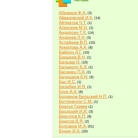
Авторы
Абрамов Ф.А.
(3)
Айвазовский И.К.
(14)
Айтматов Ч.Т.
(1)
Алексеев М.Н.
(1)
Андерсен Г.Х.
(14)
Андреев Л.Н.
(3)
Астафьев В.П.
(10)
Ахматова А.А.
(8)
Байрон Д.Г.
(10)
Бакшеев В.Н.
(1)
Бальзак О.
(10)
Бальмонт К.Д.
(1)
Басанец П.А.
(1)
Батюшков К.Н.
(9)
Бах И.С.
(1)
Билибин И.Я.
(1)
Блок А.А.
(8)
Богданов-Бельский Н.П.
(1)
Боттичелли С.М.
(1)
Братья Гримм
(1)
Бродский И.И.
(3)
Брюллов К.П.
(8)
Брюсов В.Я.
(2)
Булгаков М.А.
(51)
Бунин И.А.
(20)
Быков В.В.
(2)