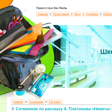
Приветствую Вас
Гость
Главная
|
Регистрация
|
Вход
|
Учебники
|
Обрат
Шк
Главная
»
Сочинения
»
5-й класс
Сочинение по рассказу А. Платонова «Никита»