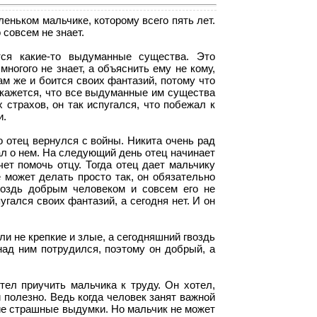
еньком мальчике, которому всего пять лет.
 совсем не знает.
ся какие-то выдуманные существа. Это
ногого не знает, а объяснить ему не кому,
ам же и боится своих фантазий, потому что
 кажется, что все выдуманные им существа
 страхов, он так испугался, что побежал к
и.
о отец вернулся с войны. Никита очень рад
мал о нем. На следующий день отец начинает
чет помочь отцу. Тогда отец дает мальчику
 может делать просто так, он обязательно
воздь добрым человеком и совсем его не
угался своих фантазий, а сегодня нет. И он
и не крепкие и злые, а сегодняшний гвоздь
над ним потрудился, поэтому он добрый, а
тел приучить мальчика к труду. Он хотел,
 полезно. Ведь когда человек занят важной
кие страшные выдумки. Но мальчик не может