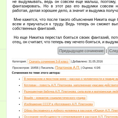
не выдумывать, ведь он совсем еще малыш, поэтому, 
фантазировать. Но в этот раз его выдумки совсем н
работая, делая хорошее дело, а значит и выдумка получ
Мне кажется, что после такого объяснения Никита еще 
всем и приучаться к труду. Ведь теперь он сможет вы
собственных фантазий.
Но еще Никитка перестал бояться своих фантазий, пото
отец, он считает, что теперь ему нечего бояться, и выду
Предыдущее сочинение
|
Сле
Категория
:
Скачать сочинение 5-й класс
|
Добавлено
:
31.05.2016
Платонов А.П.
Просмотров
:
16456
|
Писатель
:
|
Оценка
:
4.0
/
6
Сочинения по теме этого автора:
В прекрасном и яростном мире – рассказ о человечности и правде ж
Котлован – повесть А.П. Платонова, наполненная ужасами действит
Разноцветная бабочка А.П. Платонова: сила воли и материнская люб
Вощёв – романтик социалистического упадка
Изображение СССР в «Котловане» А.П. Платонова
Образ бесправного и доброго человека в рассказе «Юшка» А.П. Пла
Осознание необходимости сопереживания в рассказе А.П. Платоно