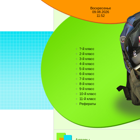
Воскресенье
09.08.2026
11:52
?-й класс
2-й класс
3-й класс
4-й класс
5-й класс
6-й класс
7-й класс
8-й класс
9-й класс
10-й класс
11-й класс
Рефераты