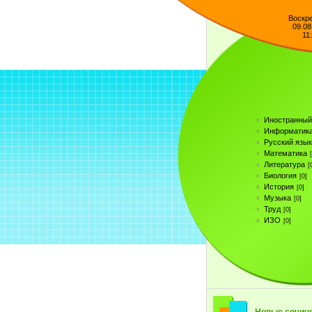
Воскр
09.08
11
Иностранный
Информатик
Русский язык
Математика
Литература
[
Биология
[0]
История
[0]
Музыка
[0]
Труд
[0]
ИЗО
[0]