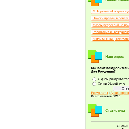
Новые сочин
М. Горький. «На дне» –
Поиски правды в советск
Ужасы репрессий на при
Революция и Гражданская
Князь Мышкин, как глав
Наш опрос
Как поют поздравитель
Дне Рождения?
С днём рожденья те
Хеппи бёздей ту ю
Результаты
|
Архив опрос
Всего ответов:
2210
Статистика
Онлайн 