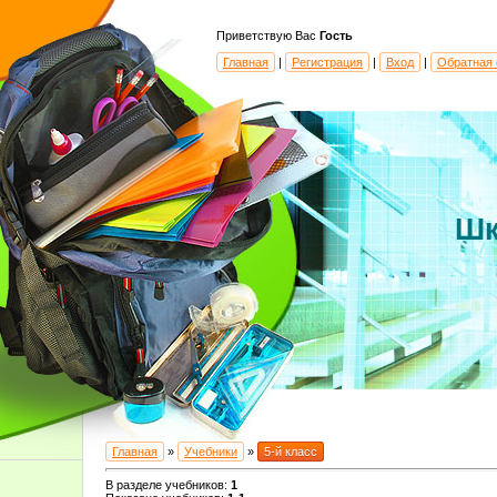
Приветствую Вас
Гость
Главная
|
Регистрация
|
Вход
|
Обратная 
Шк
Главная
»
Учебники
»
5-й класс
В разделе учебников
:
1