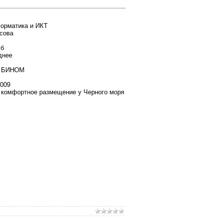
рматика и ИКТ
сова
Мб
днее
БИНОМ
009
 комфортное размещение у Черного моря