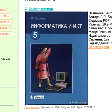
Показано учебников
:
1-1
Информатика
изни
Название:
Инфо
– по...
Автор:
Л.Л. Бо
Формат:
PDF
ния «...
Размер:
19,9 
да п...
Качество:
Сре
Жанр:
Учебник
 лицо...
Издательство:
Страниц:
192
Год издания:
2
Отели Адлер
–
а вашем
Информатика
|
Просмотров:
693
|
Загрузок:
260
|
Дата:
26.06.2018