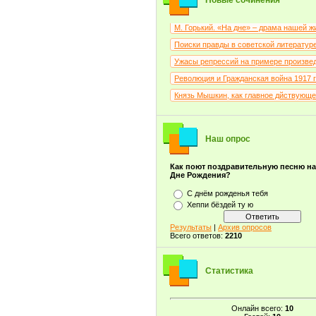
Новые сочинения
М. Горький. «На дне» – драма нашей ж
Поиски правды в советской литературе 
Ужасы репрессий на примере произведе
Революция и Гражданская война 1917 го
Князь Мышкин, как главное дйствующее
Наш опрос
Как поют поздравительную песню н
Дне Рождения?
С днём рожденья тебя
Хеппи бёздей ту ю
Результаты
|
Архив опросов
Всего ответов:
2210
Статистика
Онлайн всего:
10