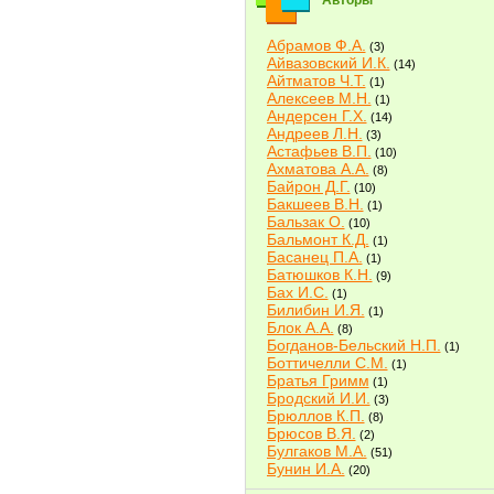
Авторы
Абрамов Ф.А.
(3)
Айвазовский И.К.
(14)
Айтматов Ч.Т.
(1)
Алексеев М.Н.
(1)
Андерсен Г.Х.
(14)
Андреев Л.Н.
(3)
Астафьев В.П.
(10)
Ахматова А.А.
(8)
Байрон Д.Г.
(10)
Бакшеев В.Н.
(1)
Бальзак О.
(10)
Бальмонт К.Д.
(1)
Басанец П.А.
(1)
Батюшков К.Н.
(9)
Бах И.С.
(1)
Билибин И.Я.
(1)
Блок А.А.
(8)
Богданов-Бельский Н.П.
(1)
Боттичелли С.М.
(1)
Братья Гримм
(1)
Бродский И.И.
(3)
Брюллов К.П.
(8)
Брюсов В.Я.
(2)
Булгаков М.А.
(51)
Бунин И.А.
(20)
Быков В.В.
(2)