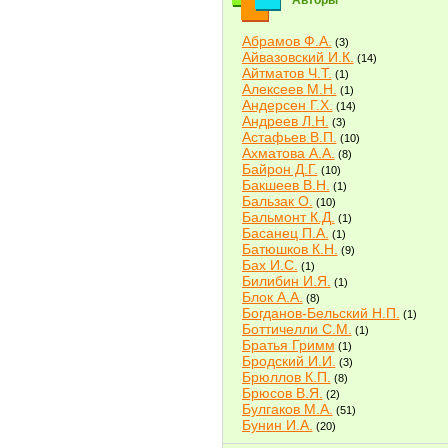
Авторы
Абрамов Ф.А.
(3)
Айвазовский И.К.
(14)
Айтматов Ч.Т.
(1)
Алексеев М.Н.
(1)
Андерсен Г.Х.
(14)
Андреев Л.Н.
(3)
Астафьев В.П.
(10)
Ахматова А.А.
(8)
Байрон Д.Г.
(10)
Бакшеев В.Н.
(1)
Бальзак О.
(10)
Бальмонт К.Д.
(1)
Басанец П.А.
(1)
Батюшков К.Н.
(9)
Бах И.С.
(1)
Билибин И.Я.
(1)
Блок А.А.
(8)
Богданов-Бельский Н.П.
(1)
Боттичелли С.М.
(1)
Братья Гримм
(1)
Бродский И.И.
(3)
Брюллов К.П.
(8)
Брюсов В.Я.
(2)
Булгаков М.А.
(51)
Бунин И.А.
(20)
Быков В.В.
(2)