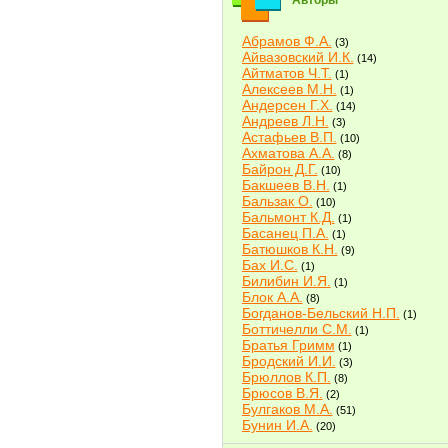
Авторы
Абрамов Ф.А.
(3)
Айвазовский И.К.
(14)
Айтматов Ч.Т.
(1)
Алексеев М.Н.
(1)
Андерсен Г.Х.
(14)
Андреев Л.Н.
(3)
Астафьев В.П.
(10)
Ахматова А.А.
(8)
Байрон Д.Г.
(10)
Бакшеев В.Н.
(1)
Бальзак О.
(10)
Бальмонт К.Д.
(1)
Басанец П.А.
(1)
Батюшков К.Н.
(9)
Бах И.С.
(1)
Билибин И.Я.
(1)
Блок А.А.
(8)
Богданов-Бельский Н.П.
(1)
Боттичелли С.М.
(1)
Братья Гримм
(1)
Бродский И.И.
(3)
Брюллов К.П.
(8)
Брюсов В.Я.
(2)
Булгаков М.А.
(51)
Бунин И.А.
(20)
Быков В.В.
(2)