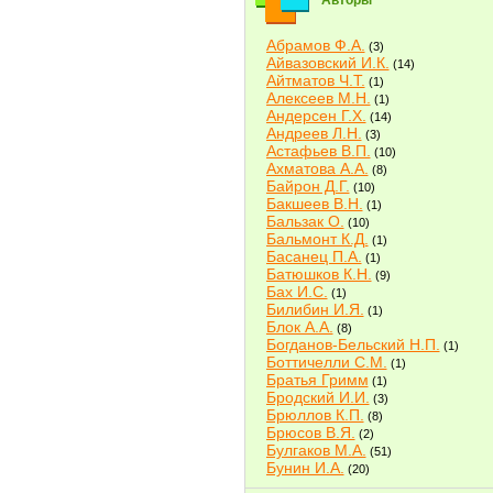
Авторы
Абрамов Ф.А.
(3)
Айвазовский И.К.
(14)
Айтматов Ч.Т.
(1)
Алексеев М.Н.
(1)
Андерсен Г.Х.
(14)
Андреев Л.Н.
(3)
Астафьев В.П.
(10)
Ахматова А.А.
(8)
Байрон Д.Г.
(10)
Бакшеев В.Н.
(1)
Бальзак О.
(10)
Бальмонт К.Д.
(1)
Басанец П.А.
(1)
Батюшков К.Н.
(9)
Бах И.С.
(1)
Билибин И.Я.
(1)
Блок А.А.
(8)
Богданов-Бельский Н.П.
(1)
Боттичелли С.М.
(1)
Братья Гримм
(1)
Бродский И.И.
(3)
Брюллов К.П.
(8)
Брюсов В.Я.
(2)
Булгаков М.А.
(51)
Бунин И.А.
(20)
Быков В.В.
(2)