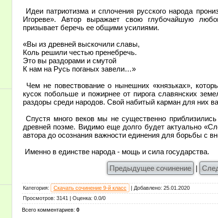
Идеи патриотизма и сплочения русского народа прони
Игореве». Автор выражает свою глубочайшую любо
призывает беречь ее общими усилиями.
«Вы из древней выскочили славы,
Коль решили честью пренебречь.
Это вы раздорами и смутой
К нам на Русь поганых завели…»
Чем не повествование о нынешних «князьках», которы
кусок побольше и пожирнее от пирога славянских земе
раздоры среди народов. Свой набитый карман для них в
Спустя много веков мы не существенно приблизились 
древней поэме. Видимо еще долго будет актуально «Сл
автора до осознания важности единения для борьбы с в
Именно в единстве народа - мощь и сила государства.
Предыдущее сочинение
|
Сле
Категория
:
Скачать сочинение 9-й класс
|
Добавлено
:
25.01.2020
Просмотров
:
3141
|
Оценка
:
0.0
/
0
Всего комментариев
:
0