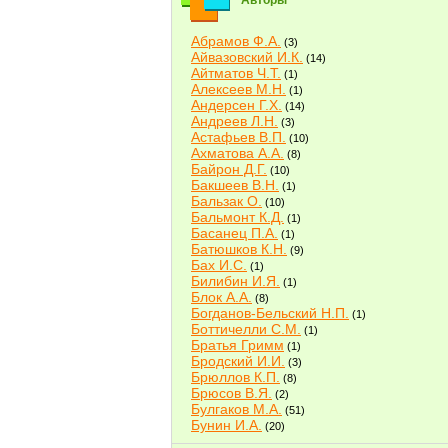
Авторы
Абрамов Ф.А.
(3)
Айвазовский И.К.
(14)
Айтматов Ч.Т.
(1)
Алексеев М.Н.
(1)
Андерсен Г.Х.
(14)
Андреев Л.Н.
(3)
Астафьев В.П.
(10)
Ахматова А.А.
(8)
Байрон Д.Г.
(10)
Бакшеев В.Н.
(1)
Бальзак О.
(10)
Бальмонт К.Д.
(1)
Басанец П.А.
(1)
Батюшков К.Н.
(9)
Бах И.С.
(1)
Билибин И.Я.
(1)
Блок А.А.
(8)
Богданов-Бельский Н.П.
(1)
Боттичелли С.М.
(1)
Братья Гримм
(1)
Бродский И.И.
(3)
Брюллов К.П.
(8)
Брюсов В.Я.
(2)
Булгаков М.А.
(51)
Бунин И.А.
(20)
Быков В.В.
(2)