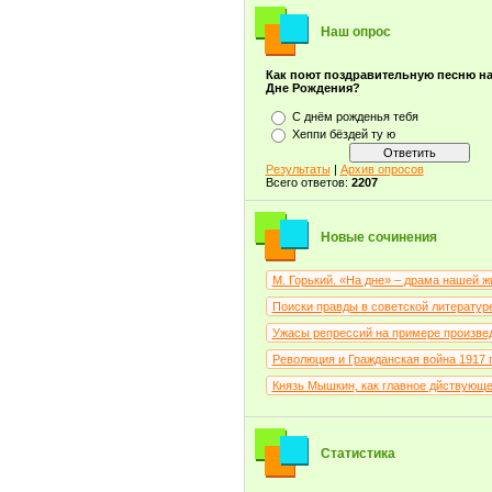
Бёрнс Р.
(1)
Вампилов А.В.
(1)
Наш опрос
Ван Гог В.В.
(2)
Васильев Б.Л.
(7)
Как поют поздравительную песню н
Васильев К.А.
(1)
Дне Рождения?
Васнецов В.М.
(16)
Ватолина Н.Н.
С днём рожденья тебя
(1)
Венецианов А.г.
Хеппи бёздей ту ю
(3)
Верещагин В.В.
(1)
Вермеер Я.Д.
Результаты
|
Архив опросов
(1)
Всего ответов:
2207
Вильгельм Гауф
(1)
Вишняк М.В.
(1)
Волков А.М.
(1)
Врубель М.А.
Новые сочинения
(4)
Высоцкий В.С.
(4)
Гаршин В.М.
(1)
М. Горький. «На дне» – драма нашей ж
Генри О.
(3)
Герасимов А.М.
Поиски правды в советской литературе 
(7)
Гоголь Н.В.
(116)
Ужасы репрессий на примере произведе
Гончаров И.А.
(35)
Горький А.М.
Революция и Гражданская война 1917 го
(21)
Грабарь И.Э.
(7)
Князь Мышкин, как главное дйствующее
Гранин Д.А.
(1)
Грибоедов А.С.
(36)
Григорьев С.А.
(5)
Грин А.С.
(10)
Статистика
Гумилев Н.С.
(3)
Гюго В.М.
(3)