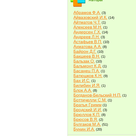
Авторы
Абрамов Ф.А.
(3)
Айвазовский И.К.
(14)
Айтматов Ч.Т.
(1)
Алексеев М.Н.
(1)
Андерсен Г.Х.
(14)
Андреев Л.Н.
(3)
Астафьев В.П.
(10)
Ахматова А.А.
(8)
Байрон Д.Г.
(10)
Бакшеев В.Н.
(1)
Бальзак О.
(10)
Бальмонт К.Д.
(1)
Басанец П.А.
(1)
Батюшков К.Н.
(9)
Бах И.С.
(1)
Билибин И.Я.
(1)
Блок А.А.
(8)
Богданов-Бельский Н.П.
(1)
Боттичелли С.М.
(1)
Братья Гримм
(1)
Бродский И.И.
(3)
Брюллов К.П.
(8)
Брюсов В.Я.
(2)
Булгаков М.А.
(51)
Бунин И.А.
(20)
Быков В.В.
(2)