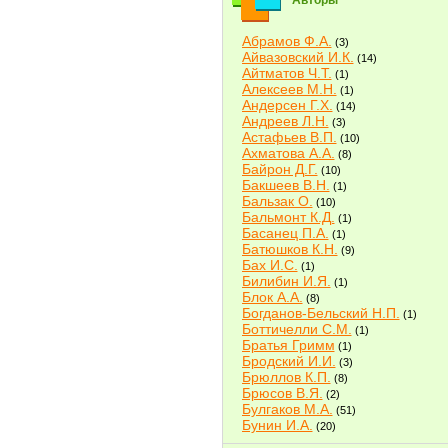
Авторы
Абрамов Ф.А.
(3)
Айвазовский И.К.
(14)
Айтматов Ч.Т.
(1)
Алексеев М.Н.
(1)
Андерсен Г.Х.
(14)
Андреев Л.Н.
(3)
Астафьев В.П.
(10)
Ахматова А.А.
(8)
Байрон Д.Г.
(10)
Бакшеев В.Н.
(1)
Бальзак О.
(10)
Бальмонт К.Д.
(1)
Басанец П.А.
(1)
Батюшков К.Н.
(9)
Бах И.С.
(1)
Билибин И.Я.
(1)
Блок А.А.
(8)
Богданов-Бельский Н.П.
(1)
Боттичелли С.М.
(1)
Братья Гримм
(1)
Бродский И.И.
(3)
Брюллов К.П.
(8)
Брюсов В.Я.
(2)
Булгаков М.А.
(51)
Бунин И.А.
(20)
Быков В.В.
(2)