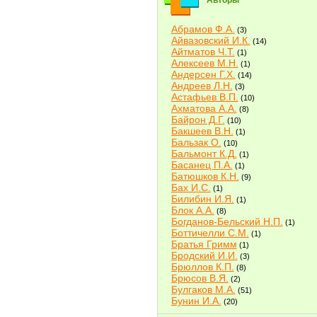
Авторы
Абрамов Ф.А.
(3)
Айвазовский И.К.
(14)
Айтматов Ч.Т.
(1)
Алексеев М.Н.
(1)
Андерсен Г.Х.
(14)
Андреев Л.Н.
(3)
Астафьев В.П.
(10)
Ахматова А.А.
(8)
Байрон Д.Г.
(10)
Бакшеев В.Н.
(1)
Бальзак О.
(10)
Бальмонт К.Д.
(1)
Басанец П.А.
(1)
Батюшков К.Н.
(9)
Бах И.С.
(1)
Билибин И.Я.
(1)
Блок А.А.
(8)
Богданов-Бельский Н.П.
(1)
Боттичелли С.М.
(1)
Братья Гримм
(1)
Бродский И.И.
(3)
Брюллов К.П.
(8)
Брюсов В.Я.
(2)
Булгаков М.А.
(51)
Бунин И.А.
(20)
Быков В.В.
(2)