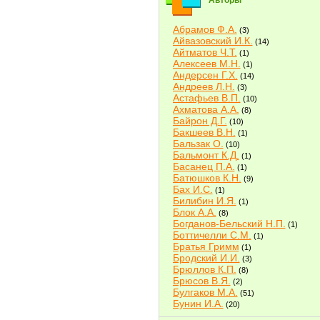
Авторы
Абрамов Ф.А.
(3)
Айвазовский И.К.
(14)
Айтматов Ч.Т.
(1)
Алексеев М.Н.
(1)
Андерсен Г.Х.
(14)
Андреев Л.Н.
(3)
Астафьев В.П.
(10)
Ахматова А.А.
(8)
Байрон Д.Г.
(10)
Бакшеев В.Н.
(1)
Бальзак О.
(10)
Бальмонт К.Д.
(1)
Басанец П.А.
(1)
Батюшков К.Н.
(9)
Бах И.С.
(1)
Билибин И.Я.
(1)
Блок А.А.
(8)
Богданов-Бельский Н.П.
(1)
Боттичелли С.М.
(1)
Братья Гримм
(1)
Бродский И.И.
(3)
Брюллов К.П.
(8)
Брюсов В.Я.
(2)
Булгаков М.А.
(51)
Бунин И.А.
(20)
Быков В.В.
(2)