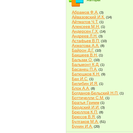
Авторы
Абрамов Ф.А.
(3)
Айвазовский И.К.
(14)
Айтматов Ч.Т.
(1)
Алексеев М.Н.
(1)
Андерсен Г.Х.
(14)
Андреев Л.Н.
(3)
Астафьев В.П.
(10)
Ахматова А.А.
(8)
Байрон Д.Г.
(10)
Бакшеев В.Н.
(1)
Бальзак О.
(10)
Бальмонт К.Д.
(1)
Басанец П.А.
(1)
Батюшков К.Н.
(9)
Бах И.С.
(1)
Билибин И.Я.
(1)
Блок А.А.
(8)
Богданов-Бельский Н.П.
(1)
Боттичелли С.М.
(1)
Братья Гримм
(1)
Бродский И.И.
(3)
Брюллов К.П.
(8)
Брюсов В.Я.
(2)
Булгаков М.А.
(51)
Бунин И.А.
(20)
Быков В.В.
(2)