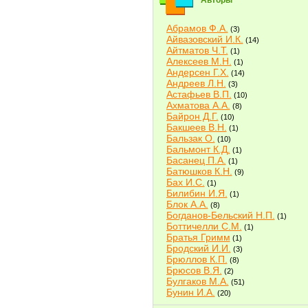
Авторы
Абрамов Ф.А.
(3)
Айвазовский И.К.
(14)
Айтматов Ч.Т.
(1)
Алексеев М.Н.
(1)
Андерсен Г.Х.
(14)
Андреев Л.Н.
(3)
Астафьев В.П.
(10)
Ахматова А.А.
(8)
Байрон Д.Г.
(10)
Бакшеев В.Н.
(1)
Бальзак О.
(10)
Бальмонт К.Д.
(1)
Басанец П.А.
(1)
Батюшков К.Н.
(9)
Бах И.С.
(1)
Билибин И.Я.
(1)
Блок А.А.
(8)
Богданов-Бельский Н.П.
(1)
Боттичелли С.М.
(1)
Братья Гримм
(1)
Бродский И.И.
(3)
Брюллов К.П.
(8)
Брюсов В.Я.
(2)
Булгаков М.А.
(51)
Бунин И.А.
(20)
Быков В.В.
(2)